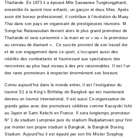
Thaïlande. En 1973 il a épousé Mlle Saowanee Tungkongphanit,
ensemble ils auront trois enfants, un garçon et deux filles. Après
avoir été boxeur professionnel, il contribue à l’évolution du Muay
Thai dans son pays en organisant de prestigieuses réunions. M.
Songchai Ratanasuban devient alors le plus grand promoteur de
Thaïlande et sera surnommé « la main en or » ou « le promoteur
au cerveau de diamant ». Ce succès provient de son travail dur
et de son engagement dans ce sport, s’occupant aussi des
intérêts des combattants et fournissant aux spectateurs des
rencontres au plus haut niveau à des prix raisonnables. Il est l’un
des rares promoteurs à respecter énormément ses boxeurs.
Connu aujourd’hui dans le monde entier, il est l’instigateur du
tournoi S1 à la King’s Birthday de Bangkok qui est maintenant
devenu un tournoi international. Il est aussi Co-organisateur de
grands galas avec des promoteurs célèbres comme Kazuyoki Ishii
au Japon et Sami Kebchi en France. Il sera longtemps promoteur
N° 1 du stadium Lumpinee puis du stadium Radjadamoen pour finir
par monter son propre stadium à Bangkok, le Bangkok Boxing
Stadium. Aujourd’hui il est épaulé par son fils Mister Siraphop