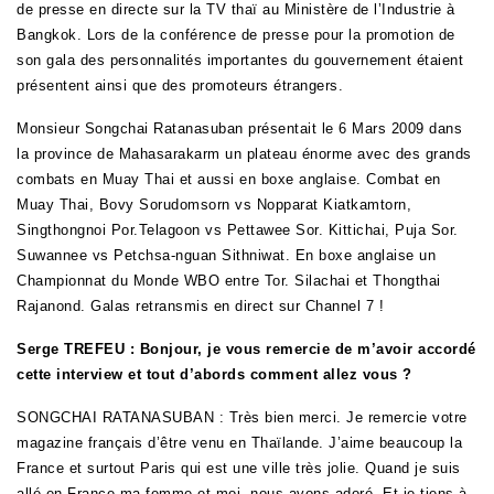
de presse en directe sur la TV thaï au Ministère de l’Industrie à
Bangkok. Lors de la conférence de presse pour la promotion de
son gala des personnalités importantes du gouvernement étaient
présentent ainsi que des promoteurs étrangers.
Monsieur Songchai Ratanasuban présentait le 6 Mars 2009 dans
la province de Mahasarakarm un plateau énorme avec des grands
combats en Muay Thai et aussi en boxe anglaise. Combat en
Muay Thai, Bovy Sorudomsorn vs Nopparat Kiatkamtorn,
Singthongnoi Por.Telagoon vs Pettawee Sor. Kittichai, Puja Sor.
Suwannee vs Petchsa-nguan Sithniwat. En boxe anglaise un
Championnat du Monde WBO entre Tor. Silachai et Thongthai
Rajanond. Galas retransmis en direct sur Channel 7 !
Serge TREFEU : Bonjour, je vous remercie de m’avoir accordé
cette interview et tout d’abords comment allez vous ?
SONGCHAI RATANASUBAN : Très bien merci. Je remercie votre
magazine français d’être venu en Thaïlande. J’aime beaucoup la
France et surtout Paris qui est une ville très jolie. Quand je suis
allé en France ma femme et moi, nous avons adoré. Et je tiens à