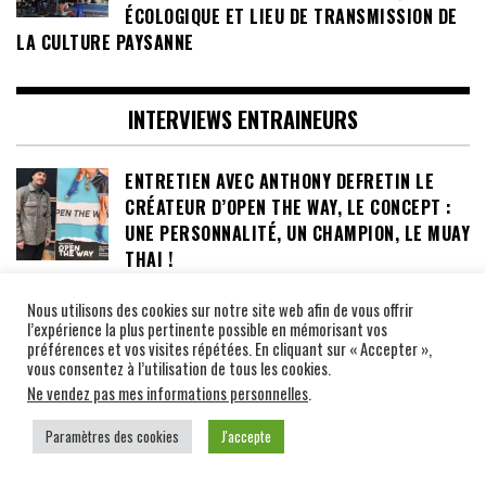
ÉCOLOGIQUE ET LIEU DE TRANSMISSION DE
LA CULTURE PAYSANNE
INTERVIEWS ENTRAINEURS
ENTRETIEN AVEC ANTHONY DEFRETIN LE
CRÉATEUR D’OPEN THE WAY, LE CONCEPT :
UNE PERSONNALITÉ, UN CHAMPION, LE MUAY
THAI !
Nous utilisons des cookies sur notre site web afin de vous offrir
INTERVIEW DE MEHDI ZATOUT, COACH,
l’expérience la plus pertinente possible en mémorisant vos
COMBATTANT, CHAMPION, MANAGER DU
préférences et vos visites répétées. En cliquant sur « Accepter »,
VENUM GYM PATTAYA, L’HOMME AUX
vous consentez à l’utilisation de tous les cookies.
MULTIPLES CASQUETTES
Ne vendez pas mes informations personnelles
.
Paramètres des cookies
J'accepte
INTERVIEWS PROMOTEURS