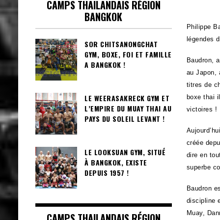
CAMPS THAILANDAIS RÉGION
BANGKOK
Philippe Ba
légendes de
SOR CHITSANONGCHAT
GYM, BOXE, FOI ET FAMILLE
Baudron, a
A BANGKOK !
au Japon, 
titres de 
LE WEERASAKRECK GYM ET
boxe thai 
L’EMPIRE DU MUAY THAI AU
victoires !
PAYS DU SOLEIL LEVANT !
Aujourd’hu
créée depu
LE LOOKSUAN GYM, SITUÉ
dire en to
À BANGKOK, EXISTE
superbe co
DEPUIS 1957 !
Baudron es
discipline 
Muay, Dann
CAMPS THAILANDAIS RÉGION