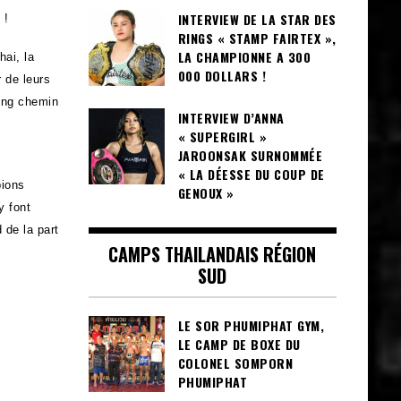
INTERVIEW DE LA STAR DES
 !
RINGS « STAMP FAIRTEX »,
LA CHAMPIONNE A 300
ai, la
000 DOLLARS !
 de leurs
long chemin
INTERVIEW D’ANNA
« SUPERGIRL »
JAROONSAK SURNOMMÉE
« LA DÉESSE DU COUP DE
pions
GENOUX »
y font
 de la part
CAMPS THAILANDAIS RÉGION
SUD
LE SOR PHUMIPHAT GYM,
LE CAMP DE BOXE DU
COLONEL SOMPORN
PHUMIPHAT