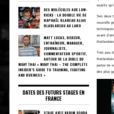
esprits qu
DES MOLÉCULES AUX LOW-
KICKS : LA DOUBLE VIE DE
Ses deux b
RAPHAËL BLAREAU ALIAS
nouvelle g
BLABLAREAU AU LABO
techniques
avant d’arr
MATT LUCAS, BOXEUR,
thaïlandai
ENTRAÎNEUR, MANAGER,
JOURNALISTE,
Très peu d
COMMENTATEUR SPORTIF,
AUTEUR DE LA BIBLE DU
thaïlandai
MUAY THAI « MUAY THAI – THE COMPLETE
partie de 
INSIDER’S GUIDE TO TRAINING, FIGHTING
des plus g
AND BUSINESS »
DATES DES FUTURS STAGES EN
FRANCE
STAGE AVEC KARIM SOUDA