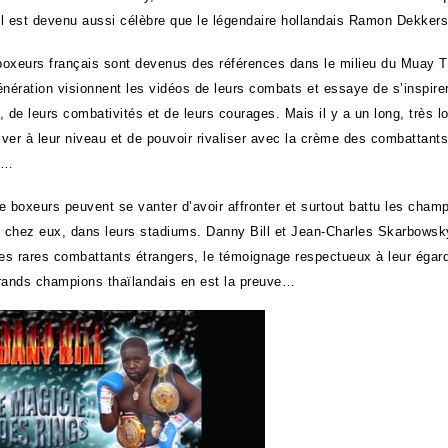
’il est devenu aussi célèbre que le légendaire hollandais Ramon Dekkers
oxeurs français sont devenus des références dans le milieu du Muay Th
énération visionnent les vidéos de leurs combats et essaye de s’inspirer
, de leurs combativités et de leurs courages. Mais il y a un long, très 
iver à leur niveau et de pouvoir rivaliser avec la crème des combattants
s…
e boxeurs peuvent se vanter d’avoir affronter et surtout battu les cham
s chez eux, dans leurs stadiums. Danny Bill et Jean-Charles Skarbowsk
ses rares combattants étrangers, le témoignage respectueux à leur égard
rands champions thaïlandais en est la preuve…