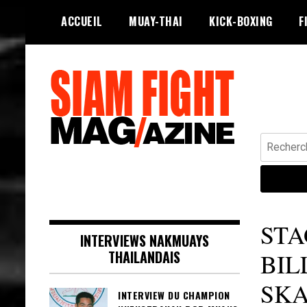
Skip
ACCUEIL
MUAY-THAI
KICK-BOXING
F
to
content
Recherche
Siam Fight Mag le magazine web qui
SIAM FIGHT MAG
fait vivre le Muay Thaï.
STA
INTERVIEWS NAKMUAYS
THAILANDAIS
BIL
SKA
INTERVIEW DU CHAMPION