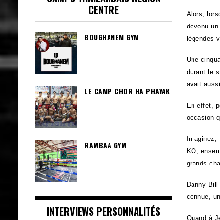
CENTRE
Alors, lor
devenu un 
BOUGHANEM GYM
légendes v
Une cinqua
durant le 
avait auss
LE CAMP CHOR HA PHAYAK
En effet, 
occasion q
Imaginez, 
RAMBAA GYM
KO, ensemb
grands cha
Danny Bill
connue, un
INTERVIEWS PERSONNALITÉS
Quand à Je