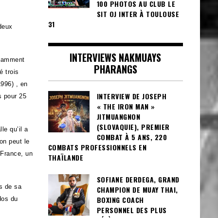
100 PHOTOS AU CLUB LE
SIT OJ INTER À TOULOUSE
31
 deux
INTERVIEWS NAKMUAYS
otamment
PHARANGS
é trois
996) , en
INTERVIEW DE JOSEPH
s pour 25
« THE IRON MAN »
JITMUANGNON
(SLOVAQUIE), PREMIER
le qu’il a
COMBAT À 5 ANS, 220
on peut le
COMBATS PROFESSIONNELS EN
 France, un
THAÏLANDE
SOFIANE DERDEGA, GRAND
s de sa
CHAMPION DE MUAY THAI,
BOXING COACH
dos du
PERSONNEL DES PLUS