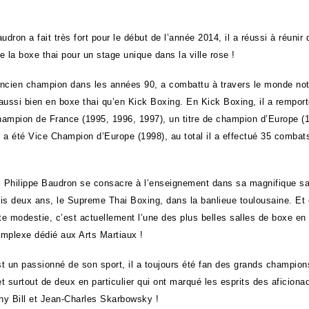
udron a fait très fort pour le début de l’année 2014, il a réussi à réunir
 la boxe thai pour un stage unique dans la ville rose !
ncien champion dans les années 90, a combattu à travers le monde n
aussi bien en boxe thai qu’en Kick Boxing. En Kick Boxing, il a remport
champion de France (1995, 1996, 1997), un titre de champion d’Europe (1
il a été Vice Champion d’Europe (1998), au total il a effectué 35 combat
i Philippe Baudron se consacre à l’enseignement dans sa magnifique sal
is deux ans, le Supreme Thai Boxing, dans la banlieue toulousaine. Et 
ute modestie, c’est actuellement l’une des plus belles salles de boxe en
mplexe dédié aux Arts Martiaux !
t un passionné de son sport, il a toujours été fan des grands champion
et surtout de deux en particulier qui ont marqué les esprits des aficiona
y Bill et Jean-Charles Skarbowsky !