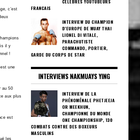
CÉLÈBRES YOUTUBEURS
FRANCAIS
ge, c’est
 deux
INTERVIEW DU CHAMPION
D’EUROPE DE MUAY THAI
LIONEL DI VITALE,
 champions
PARACHUTISTE
s il y
COMMANDO, PORTIER,
nnel !
GARDE DU CORPS DE STAR
 est une
INTERVIEWS NAKMUAYS YING
r au 50
INTERVIEW DE LA
ce aux plus
PHÉNOMÉNALE PHETJEEJA
OR MEEKHUN,
CHAMPIONNE DU MONDE
nce est
ONE CHAMPIONSHIP, 130
COMBATS CONTRE DES BOXEURS
MASCULINS
ué les