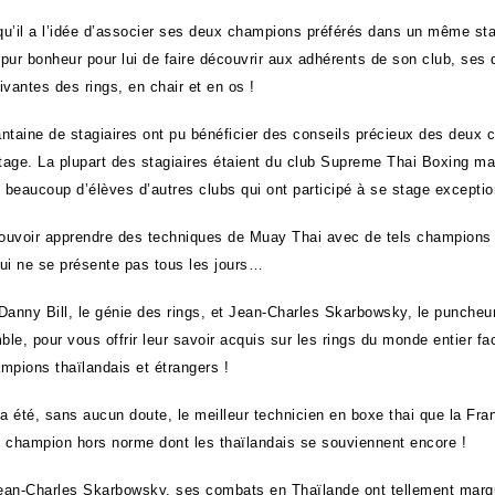
squ’il a l’idée d’associer ses deux champions préférés dans un même sta
pur bonheur pour lui de faire découvrir aux adhérents de son club, ses
ivantes des rings, en chair et en os !
ntaine de stagiaires ont pu bénéficier des conseils précieux des deux
stage. La plupart des stagiaires étaient du club Supreme Thai Boxing mai
i beaucoup d’élèves d’autres clubs qui ont participé à se stage exceptio
pouvoir apprendre des techniques de Muay Thai avec de tels champions
ui ne se présente pas tous les jours…
Danny Bill, le génie des rings, et Jean-Charles Skarbowsky, le puncheu
le, pour vous offrir leur savoir acquis sur les rings du monde entier fa
mpions thaïlandais et étrangers !
 a été, sans aucun doute, le meilleur technicien en boxe thai que la Fra
 champion hors norme dont les thaïlandais se souviennent encore !
an-Charles Skarbowsky, ses combats en Thaïlande ont tellement marq