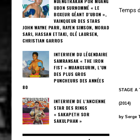
NUENGTRAKAN POR MUANG
UBON SURNOMMÉ « LE
Temps de
BOXEUR GÉANT D’UBON »,
VAINQUEUR DES STARS
JOHN WAYNE PARR, RAYEN SIMSON, MORAD
SARI, HASSAN ETTAKI, OLÉ LAURSEN,
CHRISTIAN GARROS
INTERVIEW DU LÉGENDAIRE
SAMRANSAK « THE IRON
FIST » MUANGSURIN, L’UN
DES PLUS GROS
PUNCHEURS DES ANNÉES
80
STAGE A 
INTERVIEW DE L’ANCIENNE
(2014)
STAR DES RINGS
« SAKAPETH SOR
by Serge
SAKULPHAN »