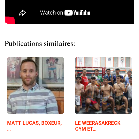
Publications similaires:
MATT LUCAS, BOXEUR,
LE WEERASAKRECK
…
GYM ET…