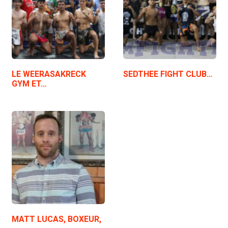
LE WEERASAKRECK
SEDTHEE FIGHT CLUB…
GYM ET…
MATT LUCAS, BOXEUR,