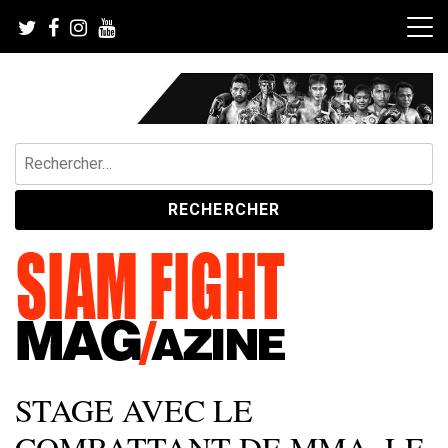
Skip
to
content
Rechercher :
Siam Fight Mag le magazine web qui fait vivre le Muay Thaï.
SIAM FIGHT MAG
STAGE AVEC LE
COMBATTANT DE MMA, LE