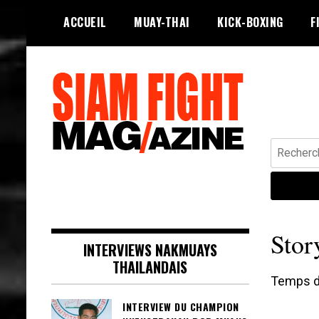
Skip
ACCUEIL
MUAY-THAI
KICK-BOXING
F
to
content
Recherche
Siam Fight Mag le magazine web qui
SIAM FIGHT MAG
fait vivre le Muay Thaï.
Stor
INTERVIEWS NAKMUAYS
THAILANDAIS
Temps de
INTERVIEW DU CHAMPION