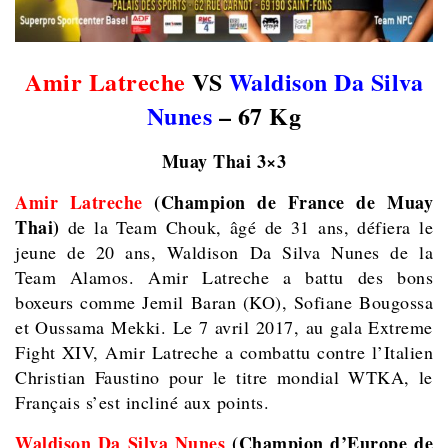
Amir Latreche
VS
Waldison Da Silva
Nunes
– 67 Kg
Muay Thai 3×3
Amir Latreche
(Champion de France de Muay
Thai)
de la Team Chouk, âgé de 31 ans, défiera le
jeune de 20 ans, Waldison Da Silva Nunes de la
Team Alamos. Amir Latreche a battu des bons
boxeurs comme Jemil Baran (KO), Sofiane Bougossa
et Oussama Mekki. Le 7 avril 2017, au gala Extreme
Fight XIV, Amir Latreche a combattu contre l’Italien
Christian Faustino pour le titre mondial WTKA, le
Français s’est incliné aux points.
Waldison Da Silva Nunes
(Champion d’Europe de