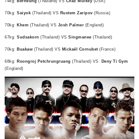
74kg:
Berneung
(Thailand) VS
Chaz Mulkey
(USA)
70kg:
Saiyok
(Thailand) VS
Rustem Zaripov
(Russia)
70kg:
Khem
(Thailand) VS
Josh Palmer
(England)
67kg:
Sudsakorn
(Thailand) VS
Singmanee
(Thailand)
70kg:
Buakaw
(Thailand) VS
Mickaël Cornubet
(France)
68kg:
Roongroj Petchrungruang
(Thailand) VS
Deny Ti Gym
(England)