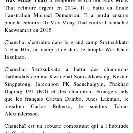
Max Muay Thai)
a remporté le tournoi Max Muay
Thai ceinture argent en 2014, il a battu en finale
l’australien Michael Demetriou. Il a perdu ensuite
pour la ceinture Or Max Muay Thai contre
Chanachai
Kaewsamrit en 2015.
Chanchaï s’entraîne dans le grand camp Sititisukkato
à Hua Hin, un camp situé dans le temple Wat Khao
Itisukato.
Chanchaï Sititisukkato a battu des champions
thaïlandais comme Kwanchai Somsakkorsang, Kestan
Singpatong, Jareonpon PK Saenchaigym, Phakhao
Dapong 191 (KO) et des champions étrangers tels
que les français Gaétan Dambo, Anes Lakmari, le
brésilien Carlos Roberto, le suédois Tobias
Alexandersson.
Chanchaï est un robuste combattant qui a l’habitude