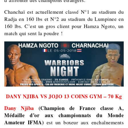
d’affronter des champions étrangers.
Chanchaï est actuellement classé N°1 au stadium du
Radja en 160 lbs et N°2 au stadium du Lumpinee en
160 lbs. C’est un gros client pour Hamza Ngoto, un
match qui sent la poudre !
DANY NJIBA VS JOJO 13 COINS GYM – 70 Kg
Dany Njiba
(Champion de France classe A,
Médaille d’or aux championnats du Monde
Amateur IFMA)
est un boxeur aux enchaînements