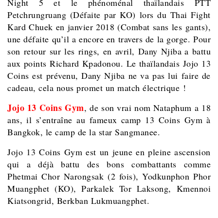
Night 5 et le phénoménal thaïlandais PTT
Petchrungruang (Défaite par KO) lors du Thai Fight
Kard Chuek en janvier 2018 (Combat sans les gants),
une défaite qu’il a encore en travers de la gorge. Pour
son retour sur les rings, en avril, Dany Njiba
a battu
aux points Richard Kpadonou. Le thaïlandais Jojo 13
Coins est prévenu, Dany Njiba ne va pas lui faire de
cadeau, cela nous promet un match électrique !
Jojo 13 Coins Gym
, de son vrai nom
Nataphum a 18
ans, il s’entraîne au fameux camp 13 Coins Gym à
Bangkok, le camp de la star Sangmanee.
Jojo 13 Coins Gym est un jeune en pleine ascension
qui a déjà battu des bons combattants comme
Phetmai Chor Narongsak (2 fois), Yodkunphon Phor
Muangphet (KO), Parkalek Tor Laksong, Kmennoi
Kiatsongrid, Berkban Lukmuangphet.