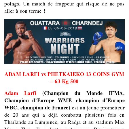
poings. Un match de frappeur qui risque de ne pas
aller à son terme !
ADAM LARFI vs PHETKAIEKO 13 COINS GYM
– 63 Kg 500
Adam Larfi
(Champion du Monde IFMA,
Champion d’Europe WMF, champion d’Europe
WBC, champion de France)
est un jeune prometteur
de 20 ans qui a déjà combattu plusieurs fois en
Thaïlande au Lumpinee, au Radja et au stadium Max
Muay Thai. Il a battu notamment Petchsaimoon