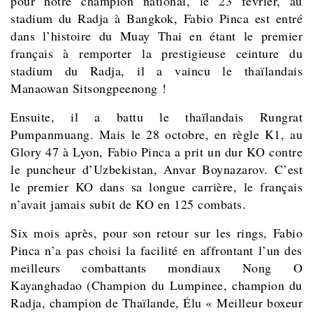
pour notre champion national, le 23 février, au
stadium du Radja à Bangkok, Fabio Pinca est entré
dans l’histoire du Muay Thai en étant le premier
français à remporter la prestigieuse ceinture du
stadium du Radja, il a vaincu le thaïlandais
Manaowan Sitsongpeenong !
Ensuite, il a battu le thaïlandais Rungrat
Pumpanmuang. Mais le 28 octobre, en règle K1, au
Glory 47 à Lyon, Fabio Pinca a prit un dur KO contre
le puncheur d’Uzbekistan, Anvar Boynazarov. C’est
le premier KO dans sa longue carrière, le français
n’avait jamais subit de KO en 125 combats.
Six mois après, pour son retour sur les rings, Fabio
Pinca n’a pas choisi la facilité en affrontant l’un des
meilleurs combattants mondiaux Nong O
Kayanghadao (Champion du Lumpinee, champion du
Radja, champion de Thaïlande, Élu « Meilleur boxeur