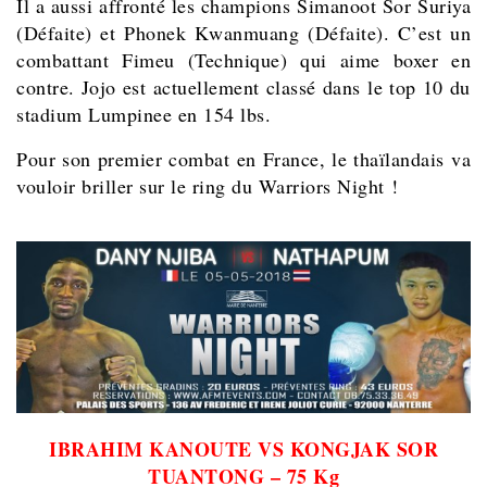
Il a aussi affronté les champions Simanoot Sor Suriya
(Défaite) et Phonek Kwanmuang (Défaite). C’est un
combattant Fimeu (Technique) qui aime boxer en
contre. Jojo est actuellement classé dans le top 10 du
stadium Lumpinee en 154 lbs.
Pour son premier combat e
n France, le thaïlandais va
vouloir briller sur le ring du Warriors Night !
IBRAHIM KANOUTE VS KONGJAK SOR
TUANTONG – 75 Kg