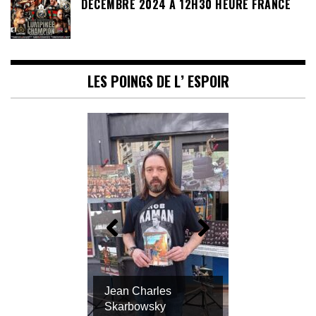
DÉCEMBRE 2024 À 12H30 HEURE FRANCE
LES POINGS DE L’ ESPOIR
Jean Charles
Skarbowsky
Philippe Ribiere