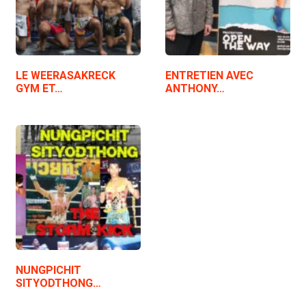
LE WEERASAKRECK
ENTRETIEN AVEC
GYM ET…
ANTHONY…
NUNGPICHIT
SITYODTHONG…