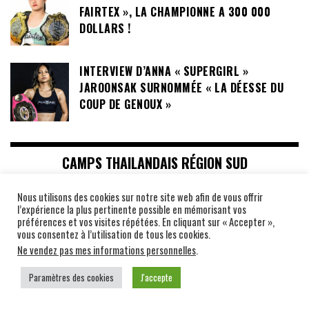
FAIRTEX », LA CHAMPIONNE A 300 000
DOLLARS !
INTERVIEW D’ANNA « SUPERGIRL »
JAROONSAK SURNOMMÉE « LA DÉESSE DU
COUP DE GENOUX »
CAMPS THAILANDAIS RÉGION SUD
Nous utilisons des cookies sur notre site web afin de vous offrir
LE SOR PHUMIPHAT GYM, LE CAMP DE BOXE
l’expérience la plus pertinente possible en mémorisant vos
DU COLONEL SOMPORN PHUMIPHAT
préférences et vos visites répétées. En cliquant sur « Accepter »,
vous consentez à l’utilisation de tous les cookies.
Ne vendez pas mes informations personnelles
.
CHOR SUKMAYIMS GYM, UN CAMP DE BOXE
Paramètres des cookies
J'accepte
AUTHENTIQUE DU SUD DE LA THAÏLANDE !