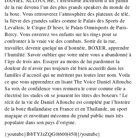
DANIEL ALLOUCHE, l’irrésistible ascension d’un gamin
de la rue devenu l’un des plus grands speakers du monde de
la boxe. Vous retrouverez l’atmosphère des plateaux de télé,
la fièvre des grandes salles comme le Palais des Sports de
Levallois, le Cirque D’hiver, le Palais Omnisports de Paris-
Bercy. Vous enverrez vos enfants sur les rings pour se
confronter à la vraie vie des combats. Sortir de la rue,
travailler, devenir quelqu’un d’honnête, BOXER, apprendre
l’humilité. Savoir oublier que votre mère vous a abandonné à
l’âge de trois ans. Essayer au moins de lui pardonner la
douleur de n’avoir pas toujours été bien accueilli dans les
familles d’accueil qui ne méritent pas toutes leur nom. Voila
ce que vous apprendrez en lisant The Voice Daniel Allouche.
Sa voix de confidence vous remuera le cœur comme elle a
électrisé les stades où se jouaient les titres des boxeurs ! Le
récit de la vie de Daniel Allouche est complété par l’histoire
de la boxe thaïlandaise en France et en Thaïlande, un sport
magique et envoûtant méconnu du grand public mais très
populaire dans son pays d’origine.
{youtube}IbbTYJzZQG0|600|450|{/youtube}