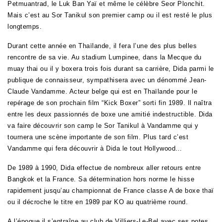
Petmuantrad, le Luk Ban Yaï et même le célèbre Seor Plonchit.
Mais c’est au Sor Tanikul son premier camp ou il est resté le plus
longtemps.
Durant cette année en Thaïlande, il fera l’une des plus belles
rencontre de sa vie. Au stadium Lumpinee, dans la Mecque du
muay thai ou il y boxera trois fois durant sa carrière, Dida parmi le
publique de connaisseur, sympathisera avec un dénommé Jean-
Claude Vandamme. Acteur belge qui est en Thaïlande pour le
repérage de son prochain film “Kick Boxer” sorti fin 1989. Il naîtra
entre les deux passionnés de boxe une amitié indestructible. Dida
va faire découvrir son camp le Sor Tanikul à Vandamme qui y
tournera une scène importante de son film. Plus tard c’est
Vandamme qui fera découvrir à Dida le tout Hollywood…
De 1989 à 1990, Dida effectue de nombreux aller retours entre
Bangkok et la France. Sa détermination hors norme le hisse
rapidement jusqu’au championnat de France classe A de boxe thaï
ou il décroche le titre en 1989 par KO au quatrième round.
A l’époque il s’entraîne au club de Villiers-Le-Bel avec ses potes