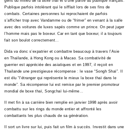
gens du milieu de la boxe thai et d’une partie du publique français.
Publique parfois intolérant qui le sifflait lors de ses fins de
combats. Certaines personnes lui reprochaient de parfois
s’afficher trop avec Vandamme ou de “frimer” en venant à la salle
avec des voitures de luxes sapés comme un prince. On peut juger
l’homme mais pas le boxeur. Car en tant que boxeur, il a toujours
fait son boulot correctement…
Dida va donc s’expatrier et combattre beaucoup à travers l’Asie
en Thaïlande, à Hong Kong ou à Macao. Sa combativité de
guerrier est appréciée des asiatiques et en 1997, il reçoit en
Thailande une prestigieuse récompense : le vase “Songh Shaï”. Il
est élu “l’étranger qui représente le mieux la boxe thaï dans le
monde”. Sa récompense lui est remise par le premier promoteur
mondial de boxe thaï, Songchaï lui-même…
Il met fin à sa carrière bien remplie en janvier 1998 après avoir
combattu sur les rings du monde entier et affronté les
combattants les plus chauds de sa génération.
Il sort un livre sur lui, puis fait un film à succès. Investit dans une