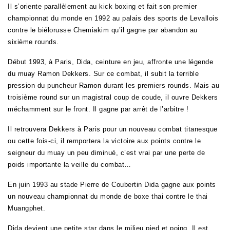
Il s’oriente parallèlement au kick boxing et fait son premier
championnat du monde en 1992 au palais des sports de Levallois
contre le biélorusse Chemiakim qu’il gagne par abandon au
sixième rounds.
Début 1993, à Paris, Dida, ceinture en jeu, affronte une légende
du muay Ramon Dekkers. Sur ce combat, il subit la terrible
pression du puncheur Ramon durant les premiers rounds. Mais au
troisième round sur un magistral coup de coude, il ouvre Dekkers
méchamment sur le front. Il gagne par arrêt de l’arbitre !
Il retrouvera Dekkers à Paris pour un nouveau combat titanesque
ou cette fois-ci, il remportera la victoire aux points contre le
seigneur du muay un peu diminué, c’est vrai par une perte de
poids importante la veille du combat…
En juin 1993 au stade Pierre de Coubertin Dida gagne aux points
un nouveau championnat du monde de boxe thai contre le thai
Muangphet.
Dida devient une petite star dans le milieu pied et poing. Il est