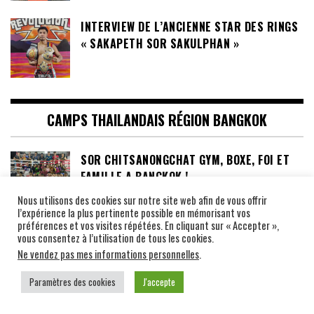
INTERVIEW DE L’ANCIENNE STAR DES RINGS
« SAKAPETH SOR SAKULPHAN »
CAMPS THAILANDAIS RÉGION BANGKOK
SOR CHITSANONGCHAT GYM, BOXE, FOI ET
FAMILLE A BANGKOK !
Nous utilisons des cookies sur notre site web afin de vous offrir
l’expérience la plus pertinente possible en mémorisant vos
préférences et vos visites répétées. En cliquant sur « Accepter »,
LE WEERASAKRECK GYM ET L’EMPIRE DU
vous consentez à l’utilisation de tous les cookies.
MUAY THAI AU PAYS DU SOLEIL LEVANT !
Ne vendez pas mes informations personnelles
.
Paramètres des cookies
J'accepte
LE LOOKSUAN GYM, SITUÉ À BANGKOK,