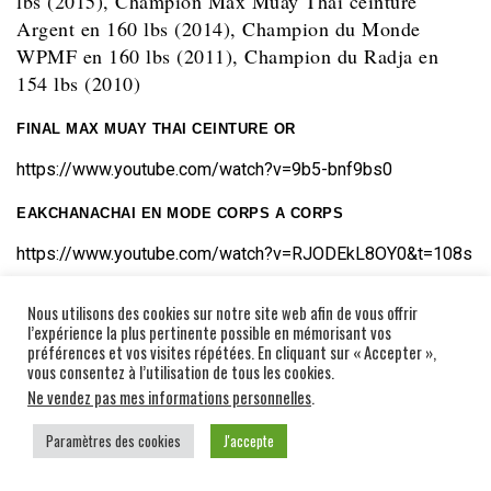
lbs (2015), Champion Max Muay Thai ceinture
Argent en 160 lbs (2014), Champion du Monde
WPMF en 160 lbs (2011), Champion du Radja en
154 lbs (2010)
FINAL MAX MUAY THAI CEINTURE OR
https://www.youtube.com/watch?v=9b5-bnf9bs0
EAKCHANACHAI EN MODE CORPS A CORPS
https://www.youtube.com/watch?v=RJODEkL8OY0&t=108s
Nous utilisons des cookies sur notre site web afin de vous offrir
l’expérience la plus pertinente possible en mémorisant vos
préférences et vos visites répétées. En cliquant sur « Accepter »,
vous consentez à l’utilisation de tous les cookies.
Ne vendez pas mes informations personnelles
.
Paramètres des cookies
J'accepte