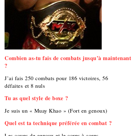
Combien as-tu fais de combats jusqu’à maintenant
?
J’ai fais 250 combats pour 186 victoires, 56
défaites et 8 nuls
Tu as quel style de boxe ?
Je suis un « Muay Khao » (Fort en genoux)
Quel est ta technique préférée en combat ?
Les coups de genoux et le corps à corps