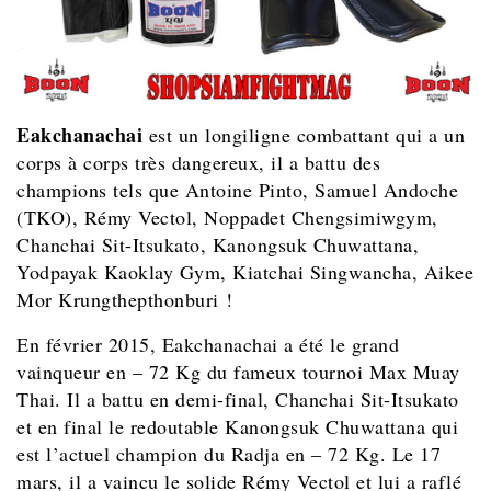
Eakchanachai
est un longiligne combattant qui a un
corps à corps très dangereux, il a battu des
champions tels que Antoine Pinto, Samuel Andoche
(TKO),
Rémy Vectol,
Noppadet Chengsimiwgym,
Chanchai Sit-Itsukato, Kanongsuk Chuwattana,
Yodpayak Kaoklay Gym, Kiatchai Singwancha, Aikee
Mor Krungthepthonburi !
En février 2015, Eakchanachai a été le grand
vainqueur en – 72 Kg du fameux tournoi Max Muay
Thai. Il a battu en demi-final, Chanchai Sit-Itsukato
et en final le redoutable Kanongsuk Chuwattana qui
est l’actuel champion du Radja en – 72 Kg. Le 17
mars, il a vaincu le solide Rémy Vectol et lui a raflé