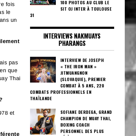
100 PHOTOS AU CLUB LE
e fois
SIT OJ INTER À TOULOUSE
as le
31
dans un
INTERVIEWS NAKMUAYS
cilement
PHARANGS
INTERVIEW DE JOSEPH
sais pas
« THE IRON MAN »
ien que
JITMUANGNON
Muay Thai
(SLOVAQUIE), PREMIER
COMBAT À 5 ANS, 220
COMBATS PROFESSIONNELS EN
THAÏLANDE
?
SOFIANE DERDEGA, GRAND
978 et
CHAMPION DE MUAY THAI,
BOXING COACH
PERSONNEL DES PLUS
fférente