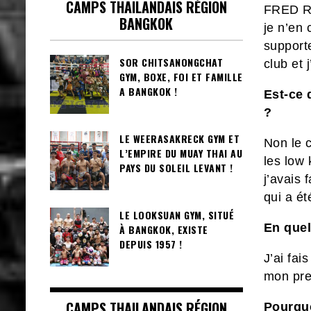
CAMPS THAILANDAIS RÉGION
FRED RO
BANGKOK
je n’en 
supporte
SOR CHITSANONGCHAT
club et
GYM, BOXE, FOI ET FAMILLE
A BANGKOK !
Est-ce 
?
LE WEERASAKRECK GYM ET
Non le c
L’EMPIRE DU MUAY THAI AU
les low 
PAYS DU SOLEIL LEVANT !
j’avais 
qui a été
LE LOOKSUAN GYM, SITUÉ
En quel
À BANGKOK, EXISTE
DEPUIS 1957 !
J’ai fa
mon pre
CAMPS THAILANDAIS RÉGION
Pourquo