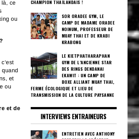
CHAMPION THAÏLANDAIS !
là, ce
s
SOR ORADEE GYM, LE
xing ou
CAMP DE MADAME ORADEE
NOINUM, PROFESSEUR DE
MUAY THAI ET DE KRABI
 ?
KRABONG
LE KIETPHATHARAPHAN
GYM DE L’ANCIENNE STAR
 c’est
DES RINGS DENDANAI
s quand
EKAWIT : UN CAMP DE
ns, et
BOXE ALLIANT MUAY THAI,
se ou
FERME ÉCOLOGIQUE ET LIEU DE
TRANSMISSION DE LA CULTURE PAYSANNE
re et de
INTERVIEWS ENTRAINEURS
ENTRETIEN AVEC ANTHONY