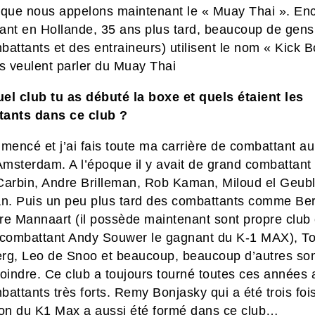
 que nous appelons maintenant le « Muay Thai ». En
ant en Hollande, 35 ans plus tard, beaucoup de gen
attants et des entraineurs) utilisent le nom « Kick B
ls veulent parler du Muay Thai
el club tu as débuté la boxe et quels étaient les
ants dans ce club ?
mencé et j’ai fais toute ma carrière de combattant au
msterdam. A l’époque il y avait de grand combattan
Carbin, Andre Brilleman, Rob Kaman, Miloud el Geubl
. Puis un peu plus tard des combattants comme Ber
e Mannaart (il possède maintenant sont propre club e
ombattant Andy Souwer le gagnant du K-1 MAX), 
rg, Leo de Snoo et beaucoup, beaucoup d’autres so
joindre. Ce club a toujours tourné toutes ces années
attants très forts. Remy Bonjasky qui a été trois foi
n du K1 Max a aussi été formé dans ce club…