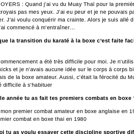
YERS : Quand j’ai vu du Muay Thaï pour la premièr
croyais pas mes yeux. J’ai eu peur et je ne pouvais p
r. J’ai voulu conquérir ma crainte. Alors je suis allé 
 j’ai commencé à m’entraîner…
que la transition du karaté à la boxe c’est faite fa
ommencement a été très difficile pour moi. Je n’utili
kicks et je n’avais aucune idée sur le corps à corps b
fais de la boxe amateur. Aussi, c’était la férocité du 
 difficile à s’habituer
le année tu as fait tes premiers combats en boxe 
is mon premier combat amateur en boxe anglaise en 1
mier combat en boxe thai en 1980
i tu as voulu essayer cette discipline sportive di