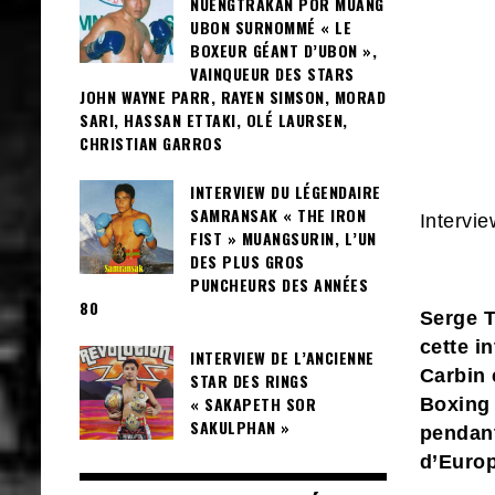
NUENGTRAKAN POR MUANG
UBON SURNOMMÉ « LE
BOXEUR GÉANT D’UBON »,
VAINQUEUR DES STARS
JOHN WAYNE PARR, RAYEN SIMSON, MORAD
SARI, HASSAN ETTAKI, OLÉ LAURSEN,
CHRISTIAN GARROS
INTERVIEW DU LÉGENDAIRE
SAMRANSAK « THE IRON
Interv
FIST » MUANGSURIN, L’UN
DES PLUS GROS
PUNCHEURS DES ANNÉES
80
Serge 
cette in
INTERVIEW DE L’ANCIENNE
Carbin 
STAR DES RINGS
« SAKAPETH SOR
Boxing 
SAKULPHAN »
pendan
d’Europ