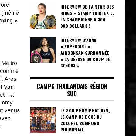
core
INTERVIEW DE LA STAR DES
RINGS « STAMP FAIRTEX »,
s (même
LA CHAMPIONNE A 300
oxing »
000 DOLLARS !
INTERVIEW D’ANNA
« SUPERGIRL »
JAROONSAK SURNOMMÉE
« LA DÉESSE DU COUP DE
 Mejiro
GENOUX »
t comme
i, Ares
CAMPS THAILANDAIS RÉGION
t Van
SUD
t il a
Tommy
LE SOR PHUMIPHAT GYM,
nt venus
LE CAMP DE BOXE DU
 avec
COLONEL SOMPORN
s
PHUMIPHAT