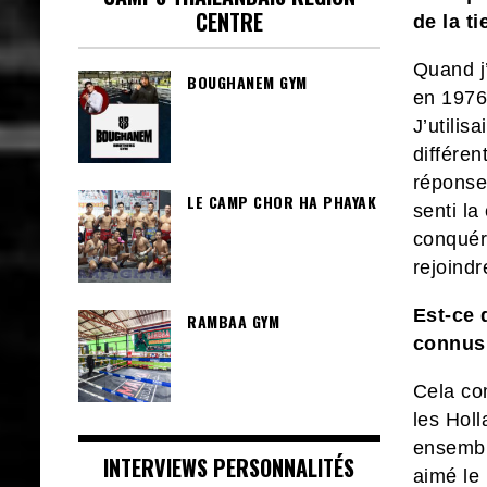
CENTRE
de la ti
Quand j
BOUGHANEM GYM
en 1976.
J’utilis
différen
réponse 
LE CAMP CHOR HA PHAYAK
senti la
conquéri
rejoindr
Est-ce 
RAMBAA GYM
connus 
Cela co
les Hol
ensembl
INTERVIEWS PERSONNALITÉS
aimé le 