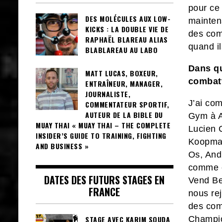
pour ce
DES MOLÉCULES AUX LOW-
mainten
KICKS : LA DOUBLE VIE DE
des comb
RAPHAËL BLAREAU ALIAS
quand i
BLABLAREAU AU LABO
Dans qu
MATT LUCAS, BOXEUR,
combatt
ENTRAÎNEUR, MANAGER,
JOURNALISTE,
J’ai com
COMMENTATEUR SPORTIF,
AUTEUR DE LA BIBLE DU
Gym à A
MUAY THAI « MUAY THAI – THE COMPLETE
Lucien 
INSIDER’S GUIDE TO TRAINING, FIGHTING
Koopman
AND BUSINESS »
Os, Andr
comme c
DATES DES FUTURS STAGES EN
Vend Be
FRANCE
nous re
des comb
Champio
STAGE AVEC KARIM SOUDA