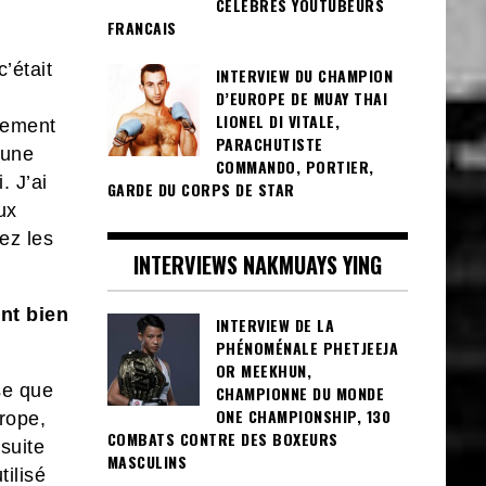
CÉLÈBRES YOUTUBEURS
FRANCAIS
’était
INTERVIEW DU CHAMPION
D’EUROPE DE MUAY THAI
LIONEL DI VITALE,
èrement
PARACHUTISTE
cune
COMMANDO, PORTIER,
. J’ai
GARDE DU CORPS DE STAR
ux
lez les
INTERVIEWS NAKMUAYS YING
ent bien
INTERVIEW DE LA
PHÉNOMÉNALE PHETJEEJA
OR MEEKHUN,
se que
CHAMPIONNE DU MONDE
ONE CHAMPIONSHIP, 130
rope,
COMBATS CONTRE DES BOXEURS
suite
MASCULINS
tilisé