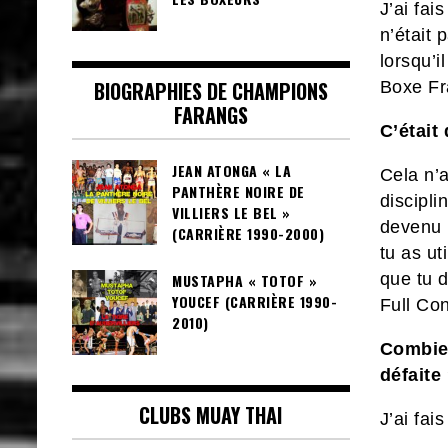
J’ai fa
n’était 
lorsqu’i
BIOGRAPHIES DE CHAMPIONS
Boxe Fra
FARANGS
C’était
JEAN ATONGA « LA
Cela n’
PANTHÈRE NOIRE DE
discipli
VILLIERS LE BEL »
devenu 
(CARRIÈRE 1990-2000)
tu as ut
que tu 
MUSTAPHA « TOTOF »
YOUCEF (CARRIÈRE 1990-
Full Con
2010)
Combien
défaite
CLUBS MUAY THAI
J’ai fai