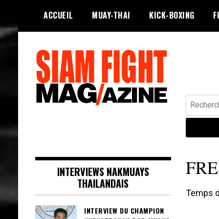
Skip
ACCUEIL
MUAY-THAI
KICK-BOXING
F
to
content
Recherche
Siam Fight Mag le magazine web qui
SIAM FIGHT MAG
fait vivre le Muay Thaï.
FRE
INTERVIEWS NAKMUAYS
THAILANDAIS
Temps de
INTERVIEW DU CHAMPION