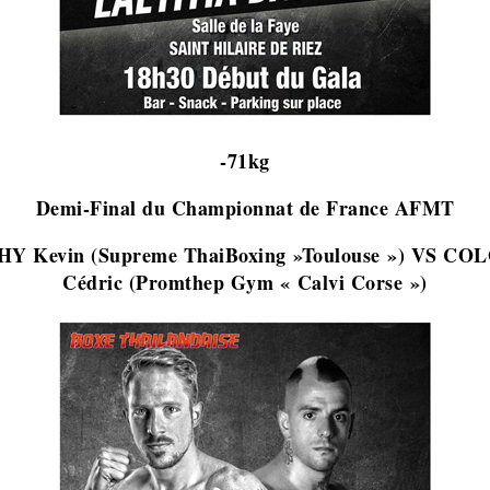
-71kg
Demi-Final du Championnat de France AFMT
Y Kevin (Supreme ThaiBoxing »Toulouse ») VS C
Cédric (Promthep Gym « Calvi Corse »)