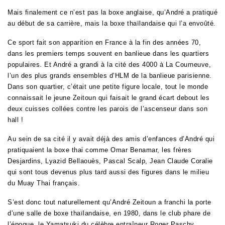
Mais finalement ce n’est pas la boxe anglaise, qu’André a pratiqué
au début de sa carrière, mais la boxe thaïlandaise qui l’a envoûté.
Ce sport fait son apparition en France à la fin des années 70,
dans les premiers temps souvent en banlieue dans les quartiers
populaires. Et André a grandi à la cité des 4000 à La Courneuve,
l’un des plus grands ensembles d’HLM de la banlieue parisienne.
Dans son quartier, c’était une petite figure locale, tout le monde
connaissait le jeune Zeitoun qui
faisait le grand écart debout les
deux cuisses collées contre les parois de l’ascenseur dans son
hall !
Au sein de sa cité il y avait déjà des amis d’enfances d’André qui
pratiquaient la boxe thai comme Omar Benamar, les frères
Desjardins, Lyazid Bellaouès, Pascal Scalp, Jean Claude Coralie
qui sont tous devenus plus tard aussi des figures dans le milieu
du Muay Thai français.
S’est donc tout naturellement qu’André Zeitoun a franchi la porte
d’une salle de boxe thaïlandaise, en 1980, dans le club phare de
l’époque, le Yamatsuki du célèbre entraîneur Roger Paschy.