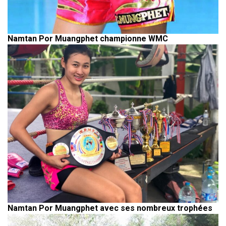
Namtan Por Muangphet championne WMC
Namtan Por Muangphet avec ses nombreux trophées