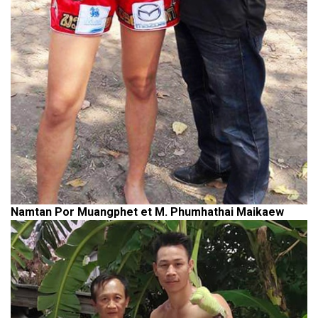
Namtan Por Muangphet et M. Phumhathai Maikaew