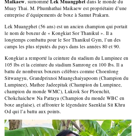
Maikaew
Lek Muangphet
, surnommé
dans le monde du
Muay Thai. M. Phumhathai Maikaew est propriétaire d’une
entreprise d’équipements de boxe à Samut Prakarn.
Lek Muangphet (56 ans) est un ancien champion qui portait
le nom de boxeur de « Kongkiat Sor Thanikul ». Il a
longtemps combattu pour le Sor Thanikul Gym, l’un des
camps les plus réputés du pays dans les années 80 et 90.
Kongkiat a remporté la ceinture du stadium du Lumpinee en
105 lbs et la ceinture du stadium Samrong en 100 lbs. Il a
battu de nombreux boxeurs célèbres comme Choenlong
Sitwangyu, Grandprixnoi Muangchaiyapoom (Champion du
Lumpinee), Mathee Jadeepitak (Champion du Lumpinee,
champion du monde WMC), Lukrok Sor Ploenchit,
Chokchaichew Na Pattaya (Champion du monde WBC en
boxe anglaise), et affronter le légendaire Saenklai Sit Khru
Od qui l’a battu aux points.