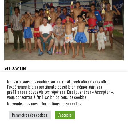
SIT JAYTIM
Soi Rak Chat 12
Nous utilisons des cookies sur notre site web afin de vous offrir
l’expérience la plus pertinente possible en mémorisant vos
Phitsanulok 65000
préférences et vos visites répétées. En cliquant sur « Accepter »,
vous consentez à l’utilisation de tous les cookies.
Ne vendez pas mes informations personnelles
.
Publications similaires:
Paramètres des cookies
J'accepte