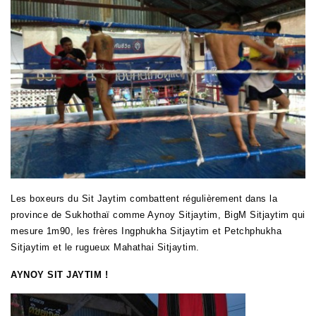
Les boxeurs du Sit Jaytim combattent régulièrement dans la
province de Sukhothaï comme Aynoy Sitjaytim, BigM Sitjaytim qui
mesure 1m90, les frères Ingphukha Sitjaytim et Petchphukha
Sitjaytim et le rugueux Mahathai Sitjaytim.
AYNOY SIT JAYTIM !