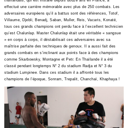
thaïlandais, qui est installé depuis douze ans en France, a
effectué une carrière mémorable avec plus de 250 combats. Les
adversaires européens qu’il a battus sont des références, Totof,
Villaume, Djebli, Benadj, Saban, Muller, Reis, Vacaris, Konaté,
tous ces grands champions ont perdu face à l’excellent technicien
qu’est Chalunlap. Master Chalunlap était une véritable « sangsue
» en corps à corps, il déstabilisait ces adversaires avec sa
maîtrise parfaite des techniques de genoux.
Il a aussi fait des
grands combats en s’inclinant aux points face à des champions
comme Skarbowsky, Montagne et Petr. En Thaïlande il a été
classé pendant longtemps N° 2 du stadium Radja et N° 3 du
stadium Lumpinee. Dans ces stadium il a affronté tous les
champions de l’époque, Sonram, Trepalit, Chanchaï, Khaphaya !