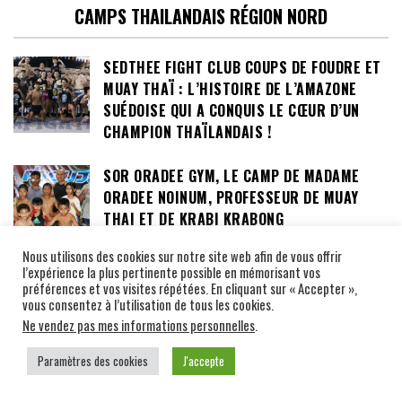
CAMPS THAILANDAIS RÉGION NORD
SEDTHEE FIGHT CLUB COUPS DE FOUDRE ET
MUAY THAÏ : L’HISTOIRE DE L’AMAZONE
SUÉDOISE QUI A CONQUIS LE CŒUR D’UN
CHAMPION THAÏLANDAIS !
SOR ORADEE GYM, LE CAMP DE MADAME
ORADEE NOINUM, PROFESSEUR DE MUAY
THAI ET DE KRABI KRABONG
Nous utilisons des cookies sur notre site web afin de vous offrir
l’expérience la plus pertinente possible en mémorisant vos
LE KIETPHATHARAPHAN GYM DE L’ANCIENNE
préférences et vos visites répétées. En cliquant sur « Accepter »,
STAR DES RINGS DENDANAI EKAWIT : UN
vous consentez à l’utilisation de tous les cookies.
CAMP DE BOXE ALLIANT MUAY THAI, FERME
Ne vendez pas mes informations personnelles
.
ÉCOLOGIQUE ET LIEU DE TRANSMISSION DE
LA CULTURE PAYSANNE
Paramètres des cookies
J'accepte