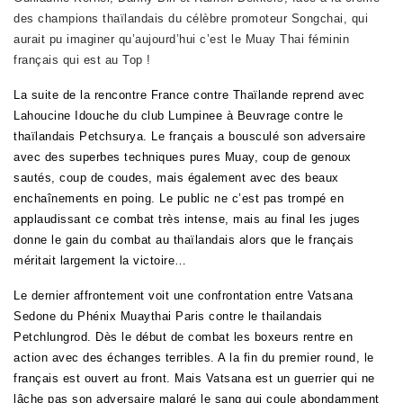
des champions thaïlandais du célèbre promoteur Songchai, qui
aurait pu imaginer qu’aujourd’hui c’est le Muay Thai féminin
français qui est au Top !
La suite de la rencontre France contre Thaïlande reprend avec
Lahoucine Idouche du club Lumpinee à Beuvrage contre le
thaïlandais Petchsurya. Le français a bousculé son adversaire
avec des superbes techniques pures Muay, coup de genoux
sautés, coup de coudes, mais également avec des beaux
enchaînements en poing. Le public ne c’est pas trompé en
applaudissant ce combat très intense, mais au final les juges
donne le gain du combat au thaïlandais alors que le français
méritait largement la victoire…
Le dernier affrontement voit une confrontation entre Vatsana
Sedone du Phénix Muaythai Paris contre le thailandais
Petchlungrod. Dès le début de combat les boxeurs rentre en
action avec des échanges terribles. A la fin du premier round, le
français est ouvert au front. Mais Vatsana est un guerrier qui ne
lâche pas son adversaire malgré le sang qui coule abondamment