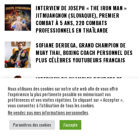
INTERVIEW DE JOSEPH « THE IRON MAN »
JITMUANGNON (SLOVAQUIE), PREMIER
COMBAT À 5 ANS, 220 COMBATS
PROFESSIONNELS EN THAÏLANDE
SOFIANE DERDEGA, GRAND CHAMPION DE
MUAY THAI, BOXING COACH PERSONNEL DES
PLUS CÉLÈBRES YOUTUBEURS FRANCAIS
INTERVIEW DU CHAMPION D’EUROPE DE
MUAY THAI LIONEL DI VITALE,
Nous utilisons des cookies sur notre site web afin de vous offrir
PARACHUTISTE COMMANDO, PORTIER,
l’expérience la plus pertinente possible en mémorisant vos
préférences et vos visites répétées. En cliquant sur « Accepter »,
GARDE DU CORPS DE STAR
vous consentez à l’utilisation de tous les cookies.
Ne vendez pas mes informations personnelles
.
INTERVIEWS NAKMUAYS YING
Paramètres des cookies
J'accepte