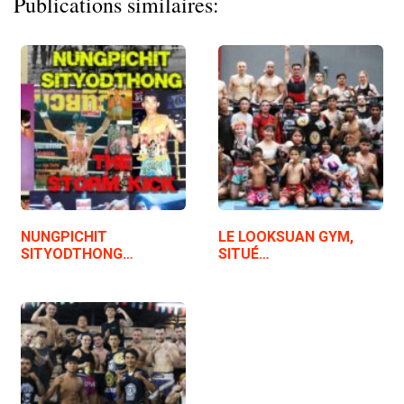
Publications similaires:
NUNGPICHIT
LE LOOKSUAN GYM,
SITYODTHONG…
SITUÉ…