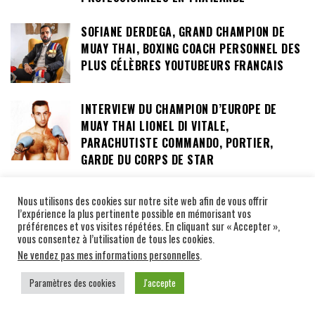
SOFIANE DERDEGA, GRAND CHAMPION DE
MUAY THAI, BOXING COACH PERSONNEL DES
PLUS CÉLÈBRES YOUTUBEURS FRANCAIS
INTERVIEW DU CHAMPION D’EUROPE DE
MUAY THAI LIONEL DI VITALE,
PARACHUTISTE COMMANDO, PORTIER,
GARDE DU CORPS DE STAR
Nous utilisons des cookies sur notre site web afin de vous offrir
INTERVIEWS NAKMUAYS YING
l’expérience la plus pertinente possible en mémorisant vos
préférences et vos visites répétées. En cliquant sur « Accepter »,
vous consentez à l’utilisation de tous les cookies.
INTERVIEW DE LA PHÉNOMÉNALE PHETJEEJA
Ne vendez pas mes informations personnelles
.
OR MEEKHUN, CHAMPIONNE DU MONDE ONE
CHAMPIONSHIP, 130 COMBATS CONTRE DES
Paramètres des cookies
J'accepte
BOXEURS MASCULINS