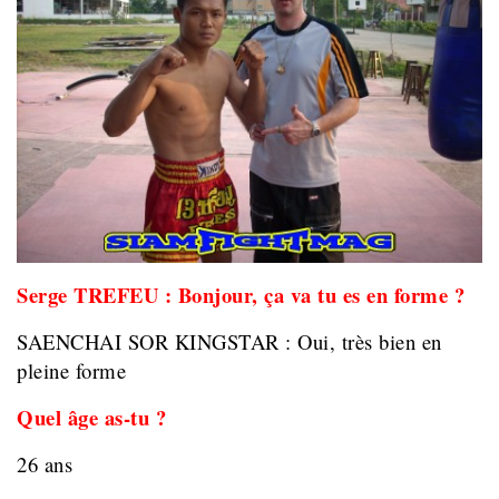
Serge TREFEU : Bonjour, ça va tu es en forme ?
SAENCHAI SOR KINGSTAR : Oui, très bien en
pleine forme
Quel âge as-tu ?
26 ans