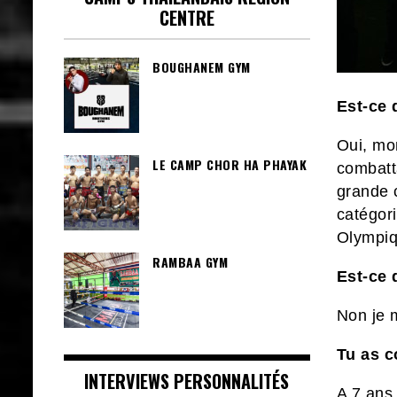
CENTRE
BOUGHANEM GYM
Est-ce 
Oui, mo
LE CAMP CHOR HA PHAYAK
combatta
grande c
catégori
Olympiq
RAMBAA GYM
Est-ce 
Non je m
Tu as c
INTERVIEWS PERSONNALITÉS
A 7 ans