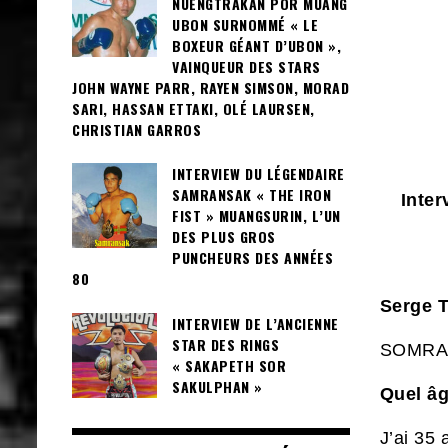
NUENGTRAKAN POR MUANG
UBON SURNOMMÉ « LE
BOXEUR GÉANT D’UBON »,
VAINQUEUR DES STARS
JOHN WAYNE PARR, RAYEN SIMSON, MORAD
SARI, HASSAN ETTAKI, OLÉ LAURSEN,
CHRISTIAN GARROS
INTERVIEW DU LÉGENDAIRE
SAMRANSAK « THE IRON
Inte
FIST » MUANGSURIN, L’UN
DES PLUS GROS
PUNCHEURS DES ANNÉES
80
Serge T
INTERVIEW DE L’ANCIENNE
STAR DES RINGS
SOMRAK
« SAKAPETH SOR
SAKULPHAN »
Quel âg
J’ai 35 