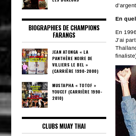
d’argen
En quel
BIOGRAPHIES DE CHAMPIONS
En 1996,
FARANGS
J’ai par
Thaïlan
JEAN ATONGA « LA
finalist
PANTHÈRE NOIRE DE
VILLIERS LE BEL »
(CARRIÈRE 1990-2000)
MUSTAPHA « TOTOF »
YOUCEF (CARRIÈRE 1990-
2010)
CLUBS MUAY THAI