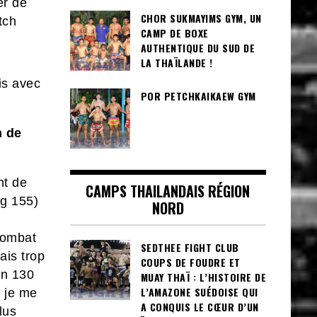
er de
CHOR SUKMAYIMS GYM, UN
tch
CAMP DE BOXE
AUTHENTIQUE DU SUD DE
LA THAÏLANDE !
is avec
POR PETCHKAIKAEW GYM
m de
nt de
CAMPS THAILANDAIS RÉGION
Kg 155)
NORD
combat
SEDTHEE FIGHT CLUB
ais trop
COUPS DE FOUDRE ET
en 130
MUAY THAÏ : L’HISTOIRE DE
L’AMAZONE SUÉDOISE QUI
e je me
A CONQUIS LE CŒUR D’UN
lus