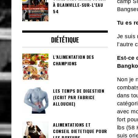
camp Sit
À BLAINVILLE-SUR-L’EAU
Bangseu
54
Tu es r
Je suis 
DIÉTÉTIQUE
l’autre 
L’ALIMENTATION DES
Est-ce 
CHAMPIONS
Bangko
Non je n
combats 
LES TEMPS DE DIGESTION
dans to
(ECRIT PAR FABRICE
catégor
ALLOUCHE)
avec moi
fort po
ALIMENTATIONS ET
lbs (58 
CONSEIL DIETETIQUE POUR
suis ori
LES BOXEURS