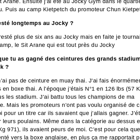
 Arane. Ensuite j’ai été au Jocky Gym dans le quarti
. Puis au camp Kietpetch du promoteur Chun Kietpe
esté longtemps au Jocky ?
resté plus de six ans au Jocky mais en faite je tourna
camp, le Sit Arane qui est tout près du Jocky
que tu as gagné des ceintures des grands stadiu
k ?
’ai pas de ceinture en muay thai. J’ai fais énorméme
en boxe thai. A l’époque j’étais N°1 en 126 lbs (57 
us les stadium. J’ai battu tous les champions de ma
ie. Mais les promoteurs n’ont pas voulu organisé de 
 pour un titre car ils savaient que j’allais gagner. J’ét
ur leurs poulains. Même dans la catégorie au dessus 
Kg 971), ils avaient peurs de moi. C’est pour cela qu
enté vers la boxe anglaise, en plus ça me rapportait p