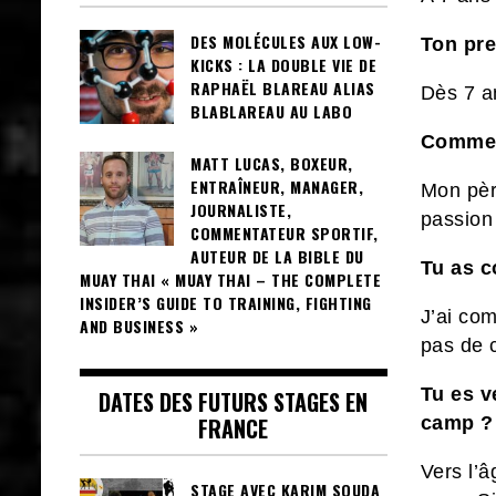
DES MOLÉCULES AUX LOW-
Ton pre
KICKS : LA DOUBLE VIE DE
RAPHAËL BLAREAU ALIAS
Dès 7 a
BLABLAREAU AU LABO
Commen
MATT LUCAS, BOXEUR,
ENTRAÎNEUR, MANAGER,
Mon père
JOURNALISTE,
passion
COMMENTATEUR SPORTIF,
AUTEUR DE LA BIBLE DU
Tu as 
MUAY THAI « MUAY THAI – THE COMPLETE
INSIDER’S GUIDE TO TRAINING, FIGHTING
J’ai co
AND BUSINESS »
pas de 
Tu es v
DATES DES FUTURS STAGES EN
camp ?
FRANCE
Vers l’â
STAGE AVEC KARIM SOUDA