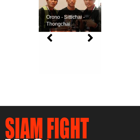
Orono - Sittichai -
Thongchai