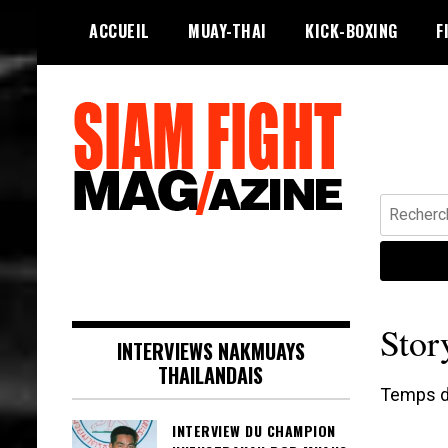
Skip
ACCUEIL
MUAY-THAI
KICK-BOXING
F
to
content
Recherche
Siam Fight Mag le magazine web qui
SIAM FIGHT MAG
fait vivre le Muay Thaï.
Stor
INTERVIEWS NAKMUAYS
THAILANDAIS
Temps de
INTERVIEW DU CHAMPION