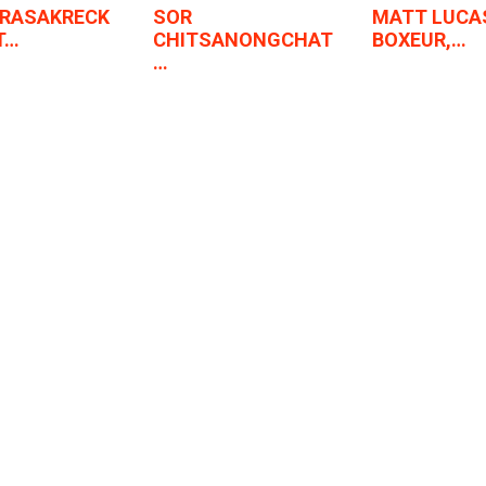
ERASAKRECK
SOR
MATT LUCA
T…
CHITSANONGCHAT
BOXEUR,…
…