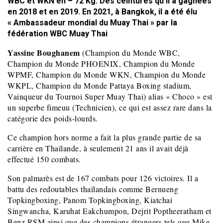
WBC et WKN en – 72 Kg. Des ceintures qu’il a gagnées
en 2018 et en 2019. En 2021, à Bangkok, il a été élu
« Ambassadeur mondial du Muay Thai » par la
fédération WBC Muay Thai
Yassine Boughanem
(Champion du Monde WBC,
Champion du Monde PHOENIX, Champion du Monde
WPMF, Champion du Monde WKN, Champion du Monde
WKPL, Champion du Monde Pattaya Boxing stadium,
Vainqueur du Tournoi Super Muay Thai) alias « Choco » est
un superbe fimeuu (Technicien), ce qui est assez rare dans la
catégorie des poids-lourds.
Ce champion hors norme a fait la plus grande partie de sa
carrière en Thaïlande, à seulement 21 ans il avait déjà
effectué 150 combats.
Son palmarès est de 167 combats pour 126 victoires. Il a
battu des redoutables thaïlandais comme Bernueng
Topkingboxing, Panom Topkingboxing, Kiatchai
Singwancha, Karuhat Eakchumpon, Dejrit Poptheeratham et
Benz RSM ainsi que des champions étrangers tels que Mike