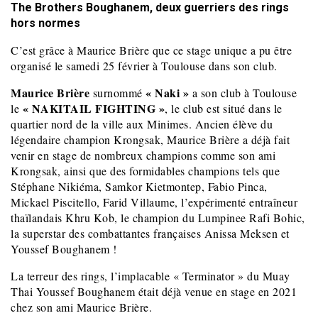
The Brothers Boughanem, deux guerriers des rings
hors normes
C’est grâce à Maurice Brière que ce stage unique a pu être
organisé le samedi 25 février à Toulouse dans son club.
Maurice Brière
« Naki »
surnommé
a son club à Toulouse
« NAKITAIL FIGHTING »
le
, le club est situé dans le
quartier nord de la ville aux Minimes. Ancien élève du
légendaire champion Krongsak, Maurice Brière a déjà fait
venir en stage de nombreux champions comme son ami
Krongsak, ainsi que des formidables champions tels que
Stéphane Nikiéma, Samkor Kietmontep, Fabio Pinca,
Mickael Piscitello, Farid Villaume, l’expérimenté entraîneur
thaïlandais Khru Kob, le champion du Lumpinee Rafi Bohic,
la superstar des combattantes françaises Anissa Meksen et
Youssef Boughanem !
La terreur des rings, l’implacable « Terminator » du Muay
Thai Youssef Boughanem était déjà venue en stage en 2021
chez son ami Maurice Brière.