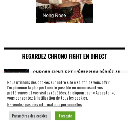
Nong Rose
REGARDEZ CHRONO FIGHT EN DIRECT
CHRONO FIGHT EST L’ÉMISSION DÉDIÉE AU
MUAY THAÏ ET AUX SPORTS DE COMBAT
Nous utilisons des cookies sur notre site web afin de vous offrir
PIEDS-POINGS
l’expérience la plus pertinente possible en mémorisant vos
préférences et vos visites répétées. En cliquant sur « Accepter »,
vous consentez à l’utilisation de tous les cookies.
Ne vendez pas mes informations personnelles
.
AU-DELÀ DU RING
Paramètres des cookies
J'accepte
ANDRÉ ZEITOUN LE LIVRE LE PLUS BEAU