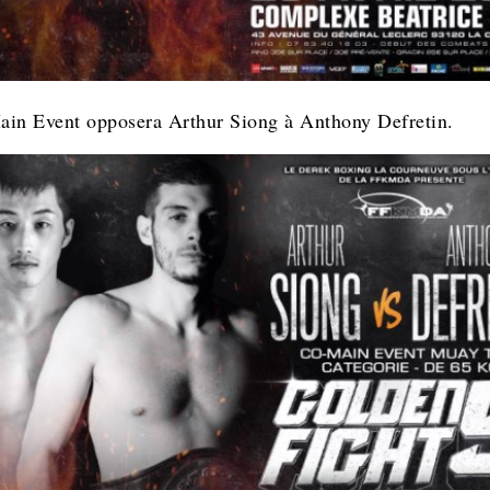
in Event opposera Arthur Siong à Anthony Defretin.