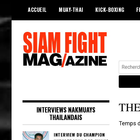
Skip
ACCUEIL
MUAY-THAI
KICK-BOXING
F
to
content
Recherche
Siam Fight Mag le magazine web qui
SIAM FIGHT MAG
fait vivre le Muay Thaï.
THE
INTERVIEWS NAKMUAYS
THAILANDAIS
Temps de
INTERVIEW DU CHAMPION