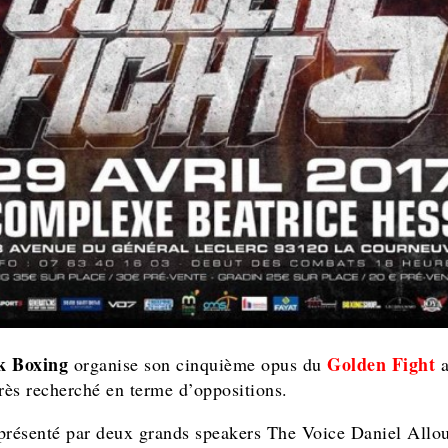
k Boxing
Golden Fight
organise son cinquième opus du
a
très recherché en terme d’oppositions.
présenté par deux grands speakers The Voice Daniel Allo