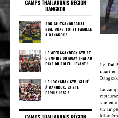
CAMPS THAILANDAIS RÉGION
BANGKOK
SOR CHITSANONGCHAT
GYM, BOXE, FOI ET FAMILLE
A BANGKOK !
LE WEERASAKRECK GYM ET
L’EMPIRE DU MUAY THAI AU
PAYS DU SOLEIL LEVANT !
Tod 
Le
quartier
Bangkok
LE LOOKSUAN GYM, SITUÉ
À BANGKOK, EXISTE
Le camp 
DEPUIS 1957 !
restaura
vue ento
un air p
kilomètr
CAMPS THAILANDAIS RÉGION