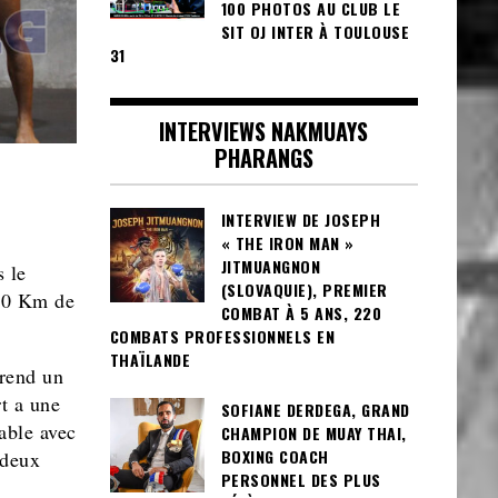
100 PHOTOS AU CLUB LE
SIT OJ INTER À TOULOUSE
31
INTERVIEWS NAKMUAYS
PHARANGS
INTERVIEW DE JOSEPH
« THE IRON MAN »
JITMUANGNON
 le
(SLOVAQUIE), PREMIER
100 Km de
COMBAT À 5 ANS, 220
COMBATS PROFESSIONNELS EN
THAÏLANDE
prend un
t a une
SOFIANE DERDEGA, GRAND
able avec
CHAMPION DE MUAY THAI,
BOXING COACH
 deux
PERSONNEL DES PLUS