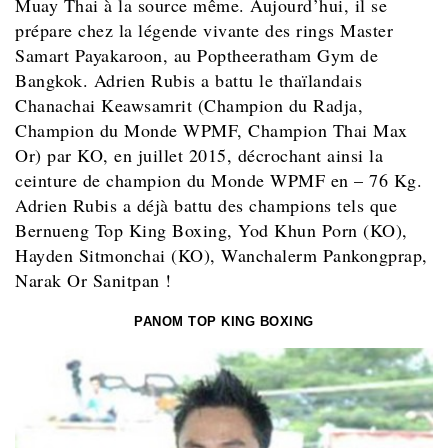
Muay Thai à la source même. Aujourd’hui, il se
prépare chez la légende vivante des rings Master
Samart Payakaroon, au Poptheeratham Gym de
Bangkok. Adrien Rubis a battu le thaïlandais
Chanachai Keawsamrit (Champion du Radja,
Champion du Monde WPMF, Champion Thai Max
Or) par KO, en juillet 2015, décrochant ainsi la
ceinture de champion du Monde WPMF en – 76 Kg.
Adrien Rubis a déjà battu des champions tels que
Bernueng Top King Boxing, Yod Khun Porn (KO),
Hayden Sitmonchai (KO), Wanchalerm Pankongprap,
Narak Or Sanitpan !
PANOM TOP KING BOXING