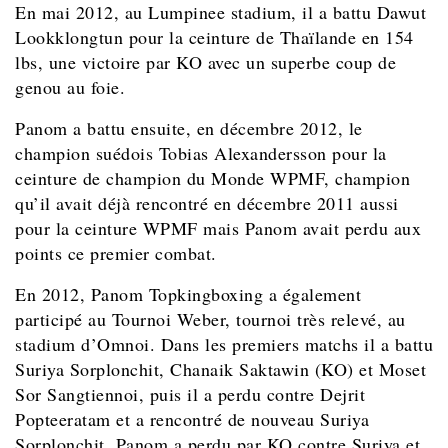
En mai
2012, au Lumpinee stadium, il a battu
Dawut
Lookklongtun
pour la ceinture de Thaïlande en 154
lbs, une victoire par KO avec un superbe coup de
genou au foie.
Panom a battu ensuite, en décembre 2012, le
champion suédois Tobias Alexandersson pour la
ceinture de champion du Monde WPMF, champion
qu’il avait déjà rencontré en décembre 2011 aussi
pour la ceinture WPMF mais Panom avait perdu aux
points ce premier combat.
En 2012,
Panom Topkingboxing a également
participé au Tournoi Weber, tournoi très relevé, au
stadium d’Omnoi. Dans les premiers matchs il a battu
Suriya Sorplonchit, Chanaik Saktawin (KO) et Moset
Sor Sangtiennoi, puis il a perdu contre Dejrit
Popteeratam et a rencontré de nouveau Suriya
Sorplonchit, Panom a perdu par KO contre Suriya et