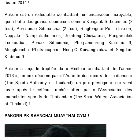
lbs en 2014 !
Pakorn est un redoutable combattant, un encaisseur incroyable,
qui a battu des grands champions comme Kongsak Sitboonmee (2
fois), Pornsanae Sitmonchai (2 fois), Singtongnoi Por Telakoon,
Noppakrit Namplatrahoimook, Jomtong Chuwatana, Rungreunlek
Lookprabat, Penaik Sitnumnoi, Phetpanomrung Kiatmuu 9,
Mongkonchai Phetsupaphan,
Nong-O Kaiyanghadaw
et Singdam
Kiatmuu 9 !
Pakorn a reçu le trophée du « Meilleur combattant de l’année
2013 », un prix décerné par
« l’Autorité des sports de Thaïlande »
(
The Sports Authority of Thailand), un prix prestigieux qui vient
juste après le célèbre trophée offert par « l’Association des
journalistes sportifs de Thaïlande » (The
Sport
Writers Association
of
Thailand
) !
PAKORN PK SAENCHAI MUAYTHAI GYM !