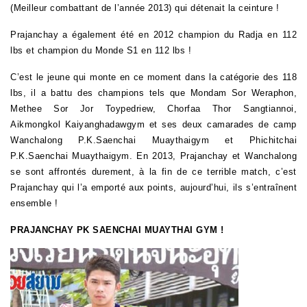
(Meilleur combattant de l’année 2013) qui détenait la ceinture !
Prajanchay a également été en 2012
champion du Radja en 112
lbs et champion du Monde S1 en 112 lbs !
C’est le jeune qui monte en ce moment dans la catégorie des 118
lbs, il a battu des champions tels que Mondam Sor Weraphon,
Methee Sor Jor Toypedriew, Chorfaa Thor Sangtiannoi,
Aikmongkol Kaiyanghadawgym et ses deux camarades de camp
Wanchalong
P.K.Saenchai Muaythaigym
et Phichitchai
P.K.Saenchai Muaythaigym. En 2013, Prajanchay et Wanchalong
se sont affrontés durement, à la fin de ce terrible match, c’est
Prajanchay qui l’a emporté aux points, aujourd’hui, ils s’entraînent
ensemble !
PRAJANCHAY PK SAENCHAI MUAYTHAI GYM !