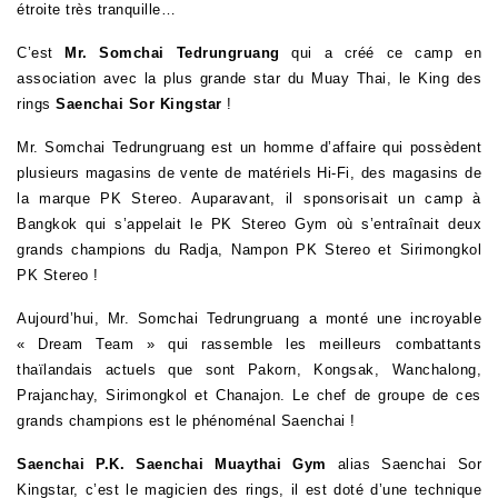
étroite très tranquille…
C’est
Mr. Somchai Tedrungruang
qui a créé ce camp en
association avec la plus grande star du Muay Thai, le King des
rings
Saenchai Sor Kingstar
!
Mr. Somchai Tedrungruang est un homme d’affaire qui possèdent
plusieurs magasins de vente de matériels Hi-Fi, des magasins de
la marque PK Stereo. Auparavant, il sponsorisait un camp à
Bangkok qui s’appelait le PK Stereo Gym où s’entraînait deux
grands champions du Radja, Nampon PK Stereo et Sirimongkol
PK Stereo !
Aujourd’hui, Mr. Somchai Tedrungruang a monté une incroyable
« Dream Team » qui rassemble les meilleurs combattants
thaïlandais actuels que sont Pakorn, Kongsak, Wanchalong,
Prajanchay, Sirimongkol et Chanajon. Le chef de groupe de ces
grands champions est le phénoménal Saenchai !
Saenchai P.K. Saenchai Muaythai Gym
alias Saenchai Sor
Kingstar,
c’est le magicien des rings, il est doté d’une technique