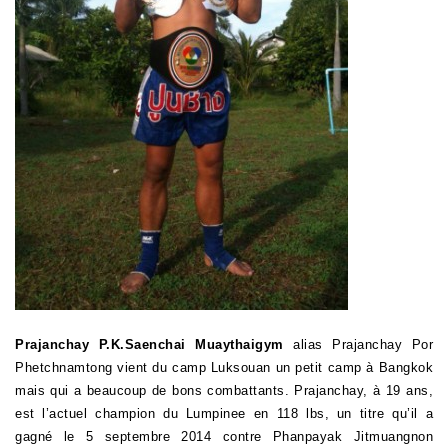
Prajanchay P.K.Saenchai Muaythaigym
alias Prajanchay Por
Phetchnamtong vient du camp Luksouan un petit camp à Bangkok
mais qui a beaucoup de bons combattants.
Prajanchay, à 19 ans,
est l’actuel
champion du Lumpinee en 118 lbs, un titre qu’il a
gagné le 5 septembre 2014 contre
Phanpayak Jitmuangnon