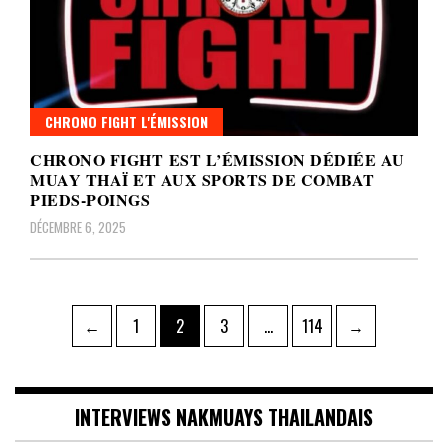
CHRONO FIGHT L'ÉMISSION
CHRONO FIGHT EST L’ÉMISSION DÉDIÉE AU
MUAY THAÏ ET AUX SPORTS DE COMBAT
PIEDS-POINGS
DÉCEMBRE 6, 2025
Pagination
Page
Page
Page
Page
←
1
2
3
…
114
→
des
publications
INTERVIEWS NAKMUAYS THAILANDAIS