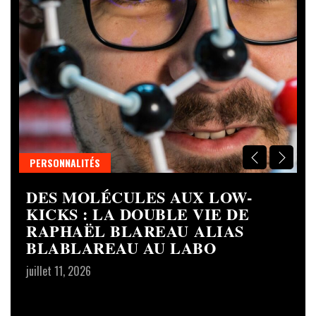
PERSONNALITÉS
C
DES MOLÉCULES AUX LOW-
S
R
KICKS : LA DOUBLE VIE DE
D
RAPHAËL BLAREAU ALIAS
L
BLABLAREAU AU LABO
S
C
juillet 11, 2026
T
ju