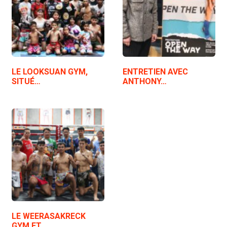
LE LOOKSUAN GYM,
ENTRETIEN AVEC
SITUÉ…
ANTHONY…
LE WEERASAKRECK
GYM ET…