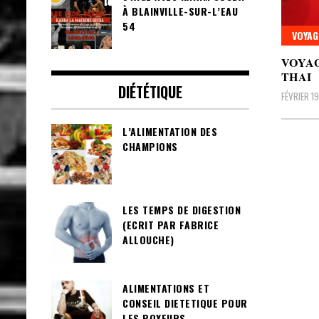
À BLAINVILLE-SUR-L’EAU
54
VOYAG
VOYAG
THAI
DIÉTÉTIQUE
FÉVRIER 1
L’ALIMENTATION DES
CHAMPIONS
Pagin
des
LES TEMPS DE DIGESTION
public
(ECRIT PAR FABRICE
ALLOUCHE)
ALIMENTATIONS ET
CONSEIL DIETETIQUE POUR
LES BOXEURS