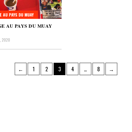
E AU PAYS DU MUAY
E AU PAYS DU MUAY
9, 2020
ation
Page
Page
Page
Page
Page
←
1
2
3
4
…
8
→
ations