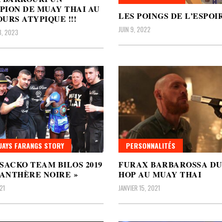
ION DE MUAY THAI AU
LES POINGS DE L’ESPOI
URS ATYPIQUE !!!
JUIN 9, 2022
3, 2023
AYS FARANGS STORY
PERSONNALITÉS
SACKO TEAM BILOS 2019
FURAX BARBAROSSA DU
PANTHÈRE NOIRE »
HOP AU MUAY THAI
21
JANVIER 15, 2021