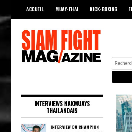
Skip
ACCUEIL
MUAY-THAI
KICK-BOXING
F
to
content
Recherche
Siam Fight Mag le magazine web qui
SIAM FIGHT MAG
fait vivre le Muay Thaï.
INTERVIEWS NAKMUAYS
THAILANDAIS
INTERVIEW DU CHAMPION