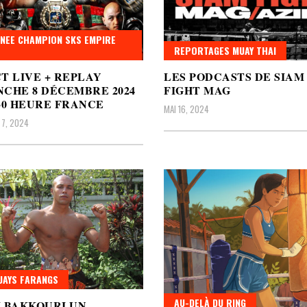
NEE CHAMPION SKS EMPIRE
REPORTAGES MUAY THAI
T LIVE + REPLAY
LES PODCASTS DE SIAM
CHE 8 DÉCEMBRE 2024
FIGHT MAG
30 HEURE FRANCE
MAI 16, 2024
7, 2024
AYS FARANGS
AU-DELÀ DU RING
 BAKKOURI UN