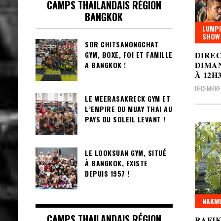
CAMPS THAILANDAIS RÉGION
BANGKOK
LUMPI
SHOW
SOR CHITSANONGCHAT
DIREC
GYM, BOXE, FOI ET FAMILLE
DIMAN
A BANGKOK !
À 12H
DÉCEMBRE 
LE WEERASAKRECK GYM ET
L’EMPIRE DU MUAY THAI AU
PAYS DU SOLEIL LEVANT !
LE LOOKSUAN GYM, SITUÉ
À BANGKOK, EXISTE
DEPUIS 1957 !
NAKMU
CAMPS THAILANDAIS RÉGION
RAFIK