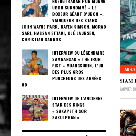
NUENGTRAKAN POR MUANG
UBON SURNOMMÉ « LE
BOXEUR GÉANT D’UBON »,
VAINQUEUR DES STARS
JOHN WAYNE PARR, RAYEN SIMSON, MORAD
SARI, HASSAN ETTAKI, OLÉ LAURSEN,
CHRISTIAN GARROS
INTERVIEW DU LÉGENDAIRE
SAMRANSAK « THE IRON
FIST » MUANGSURIN, L’UN
AU-DE
DES PLUS GROS
PUNCHEURS DES ANNÉES
SIAM 
80
JANVIER 1
INTERVIEW DE L’ANCIENNE
STAR DES RINGS
« SAKAPETH SOR
SAKULPHAN »