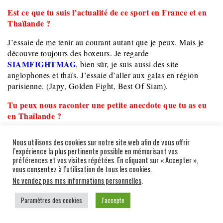
Est ce que tu suis l’actualité de ce sport en France et en
Thaïlande ?
J’essaie de me tenir au courant autant que je peux. Mais je
découvre toujours des boxeurs. Je regarde
SIAMFIGHTMAG
, bien sûr, je suis aussi des site
anglophones et thaïs. J’essaie d’aller aux galas en région
parisienne. (Japy, Golden Fight, Best Of Siam).
Tu peux nous raconter une petite anecdote que tu as eu
en Thaïlande ?
J’avais pris le bus pour me rendre au stadium du Raja, la
Nous utilisons des cookies sur notre site web afin de vous offrir
contrôleuse me demande où je vais pour me facturer le ticket.
l’expérience la plus pertinente possible en mémorisant vos
Je lui dis que je vais au Rajadamnœn, elle ne comprend pas.
préférences et vos visites répétées. En cliquant sur « Accepter »,
Je recommence et essaie toutes les prononciations possibles
vous consentez à l’utilisation de tous les cookies.
sans succès. Je tente mon va-tout avec des mots comme Muay
Ne vendez pas mes informations personnelles
.
Thai, nakmuay, stadium, je finis même par mimer de la boxe
Paramètres des cookies
J'accepte
dans le bus. Tout le monde me regarde comme un martien,
sans comprendre ma destination. Un peu vexé et ridicule, je
suis descendu du bus et j’ai fini à pied. A l’issue de cette