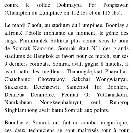
contre le solide Dokmaypa Por Pongsawan
(Champion du Lumpinee en 112 lbs et en 115 lbs).
Le mardi 7 août, au stadium du Lumpinee, Boonlay a
affronté l’étoile montante du moment, le génie des
rings, Pimhiranlek Sithiran plus connu sous le nom
de Somrak Kamsing. Somrak était N°1 des grands
stadiums de Bangkok et favori pour ce match, sur ses
9 derniers combats, Somrak avait gagné 8 matchs, il
avait battu les meilleurs Thanongdejkiat Phayathai,
Chatchainoi Chowraiaoy, Sakchai Wongwianyai,
Sukkasem Detchaowit, Samernoi Tor Boonlert,
Denneua Denmolee, Peemai Or Yutthanakorn,
Namkabuan Nongkeephahuyut, seul, Rungroj
Singhlanthong avait battu Somrak aux points.
Boonlay et Somrak ont fait un combat magnifique,
ces deux techniciens se sont maîtrisés tour à tour