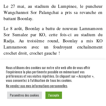
Le 27 mai, au stadium du Lumpinee, le puncheur
Wangchannoi Sor Palangchai a pris sa revanche en
battant Boonlay.
Le 8 août, Boonlay a battu de nouveau Lamnamoon
Sor Sumalee par KO, cette fois-ci au stadium du
Radja. Au troisième round, Boonlay a mis KO
Lamnamoon avec un foudroyant enchaînement
crochet droit, crochet gauche !
Le mois suivant, le 28 septembre, Boonlay (24 ans) a
Nous utilisons des cookies sur notre site web afin de vous offrir
défié le merveilleux champion Silapathai Jockygym
l’expérience la plus pertinente possible en mémorisant vos
(19 ans) dans son fief du Radja. Silapathai était
préférences et vos visites répétées. En cliquant sur « Accepter »,
vous consentez à l’utilisation de tous les cookies.
surnommé « Jomsopklap » (Le coup de coude
Ne vendez pas mes informations personnelles
.
retourné fatal), il venait de ravir, trois mois
auparavant, la ceinture du Radja en 122 lbs au
Paramètres des cookies
J'accepte
légendaire Chamophet Ha Phalang. Silapathai avait
aussi conquis le titre du Radja en 108 lbs en 1991.