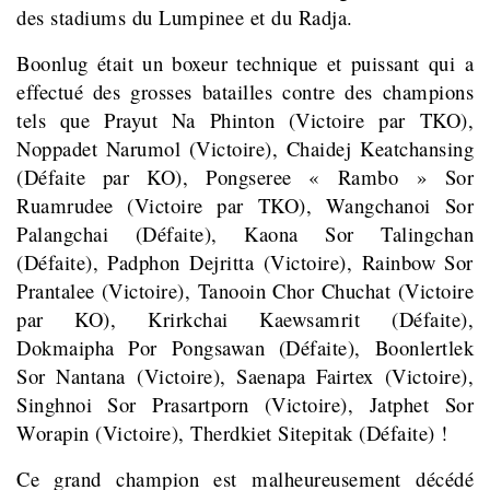
des stadiums du Lumpinee et du Radja.
Boonlug était un boxeur technique et puissant qui a
effectué des grosses batailles contre des champions
tels que Prayut Na Phinton (Victoire par TKO),
Noppadet Narumol (Victoire), Chaidej Keatchansing
(Défaite par KO), Pongseree « Rambo » Sor
Ruamrudee (Victoire par TKO), Wangchanoi Sor
Palangchai (Défaite), Kaona Sor Talingchan
(Défaite), Padphon Dejritta (Victoire), Rainbow Sor
Prantalee (Victoire), Tanooin Chor Chuchat (Victoire
par KO), Krirkchai Kaewsamrit (Défaite),
Dokmaipha Por Pongsawan (Défaite), Boonlertlek
Sor Nantana (Victoire), Saenapa Fairtex (Victoire),
Singhnoi Sor Prasartporn (Victoire), Jatphet Sor
Worapin (Victoire), Therdkiet Sitepitak (Défaite) !
Ce grand champion est malheureusement décédé