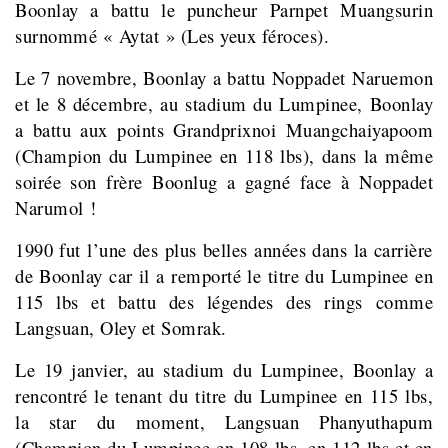
Boonlay a battu le puncheur Parnpet Muangsurin
surnommé « Aytat » (Les yeux féroces).
Le 7 novembre, Boonlay a battu Noppadet Naruemon
et le 8 décembre, au stadium du Lumpinee, Boonlay
a battu aux points Grandprixnoi Muangchaiyapoom
(Champion du Lumpinee en 118 lbs), dans la même
soirée son frère Boonlug a gagné face à Noppadet
Narumol !
1990 fut l’une des plus belles années dans la carrière
de Boonlay car il a remporté le titre du Lumpinee en
115 lbs et battu des légendes des rings comme
Langsuan, Oley et Somrak.
Le 19 janvier, au stadium du Lumpinee, Boonlay a
rencontré le tenant du titre du Lumpinee en 115 lbs,
la star du moment, Langsuan Phanyuthapum
(Champion du Lumpinee en 108 lbs, en 112 lbs et en