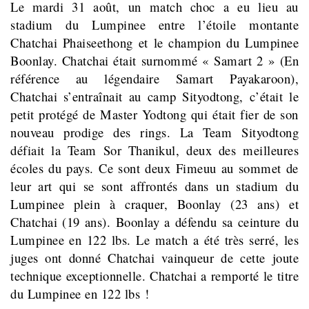
Le mardi 31 août, un match choc a eu lieu au
stadium du Lumpinee entre l’étoile montante
Chatchai Phaiseethong et le champion du Lumpinee
Boonlay. Chatchai était surnommé « Samart 2 » (En
référence au légendaire Samart Payakaroon),
Chatchai s’entraînait au camp Sityodtong, c’était le
petit protégé de Master Yodtong qui était fier de son
nouveau prodige des rings. La Team Sityodtong
défiait la Team Sor Thanikul, deux des meilleures
écoles du pays. Ce sont deux Fimeuu au sommet de
leur art qui se sont affrontés dans un stadium du
Lumpinee plein à craquer, Boonlay (23 ans) et
Chatchai (19 ans). Boonlay a défendu sa ceinture du
Lumpinee en 122 lbs. Le match a été très serré, les
juges ont donné Chatchai vainqueur de cette joute
technique exceptionnelle. Chatchai a remporté le titre
du Lumpinee en 122 lbs !