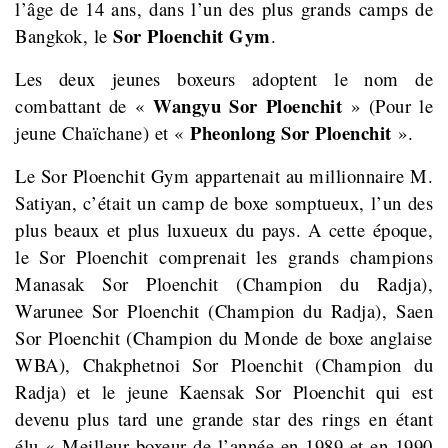
l’âge de 14 ans, dans l’un des plus grands camps de
Sor Ploenchit Gym
Bangkok, le
.
Les deux jeunes boxeurs adoptent le nom de
Wangyu Sor Ploenchit
combattant de «
» (Pour le
Pheonlong Sor Ploenchit
jeune Chaïchane) et «
».
Le Sor Ploenchit Gym appartenait au millionnaire M.
Satiyan, c’était un camp de boxe somptueux, l’un des
plus beaux et plus luxueux du pays. A cette époque,
le Sor Ploenchit comprenait les grands champions
Manasak Sor Ploenchit (Champion du Radja),
Warunee Sor Ploenchit (Champion du Radja), Saen
Sor Ploenchit (Champion du Monde de boxe anglaise
WBA), Chakphetnoi Sor Ploenchit (Champion du
Radja) et le jeune Kaensak Sor Ploenchit qui est
devenu plus tard une grande star des rings en étant
élu « Meilleur boxeur de l’année en 1989 et en 1990