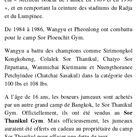
», et en remportant la ceinture des stadiums du Radja
et du Lumpinee.
De 1984 à 1986, Wangyu et Pheonlong ont combattu
pour le camp Sor Ploenchit Gym.
Wangyu a battu des champions comme
Sirimongkol
Kongkoheng, Colalek Sor Thanikul, Chaiyo Sor
Jitpattana, Wanmichai Kietimanu et Nuengthoranee
Petchyindee (Chatchai Sasakul) dans la catégorie des
100 lbs et 108 lbs.
A l’âge de 16 ans, les boxeurs jumeaux sont achetés
par un autre grand camp de Bangkok, le Sor Thanikul
Sor
Gym. Officiellement, ils ont été vendus au
Thanikul Gym
. Mais officieusement, les jumeaux
auraient été offerts en cadeau au propriétaire du camp
Sor Thanikul pour effacer une dette de jeux…