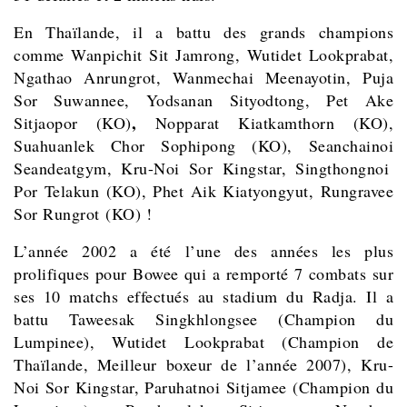
En Thaïlande,
il a battu des grands champions
comme Wanpichit Sit Jamrong, Wutidet Lookprabat,
Ngathao Anrungrot, Wanmechai Meenayotin, Puja
Sor Suwannee, Yodsanan Sityodtong, Pet Ake
,
Sitjaopor (KO)
Nopparat Kiatkamthorn (KO),
Suahuanlek Chor Sophipong (KO), Seanchainoi
Seandeatgym, Kru-Noi Sor Kingstar,
Singthongnoi
Por Telakun (KO), Phet Aik Kiatyongyut, Rungravee
Sor Rungrot (KO) !
L’année 2002 a été l’une des années les plus
prolifiques pour Bowee qui a remporté 7 combats sur
ses 10 matchs effectués au stadium du Radja. Il a
battu Taweesak Singkhlongsee (Champion du
Lumpinee), Wutidet Lookprabat (Champion de
Thaïlande, Meilleur boxeur de l’année 2007), Kru-
Noi Sor Kingstar, Paruhatnoi Sitjamee (Champion du