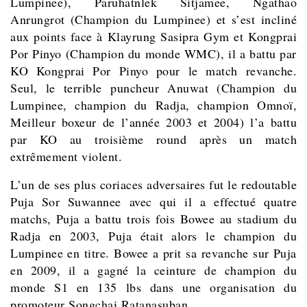
Lumpinee), Paruhatnlek Sitjamee, Ngathao
Anrungrot (Champion du Lumpinee) et s’est incliné
aux points face à Klayrung Sasipra Gym et Kongprai
Por Pinyo (Champion du monde WMC), il a battu par
KO Kongprai Por Pinyo pour le match revanche.
Seul, le terrible puncheur Anuwat (Champion du
Lumpinee, champion du Radja, champion Omnoï,
Meilleur boxeur de l’année 2003 et 2004) l’a battu
par KO au troisième round après un match
extrêmement violent.
L’un de ses plus coriaces adversaires fut le redoutable
Puja Sor Suwannee avec qui il a effectué quatre
matchs, Puja a battu trois fois Bowee au stadium du
Radja en 2003, Puja était alors le champion du
Lumpinee en titre. Bowee a prit sa revanche sur Puja
en 2009, il a gagné la ceinture de champion du
monde S1 en 135 lbs dans une organisation du
promoteur Songchai Ratanasuban.