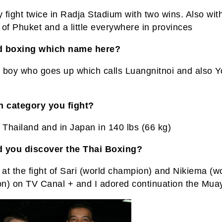
y fight twice in Radja Stadium with two wins. Also wit
of Phuket and a little everywhere in provinces
d boxing which name here?
 boy who goes up which calls Luangnitnoi and also Y
h category you fight?
in Thailand and in Japan in 140 lbs (66 kg)
 you discover the Thai Boxing?
 at the fight of Sari (world champion) and Nikiema (w
n) on TV Canal + and I adored continuation the Muay