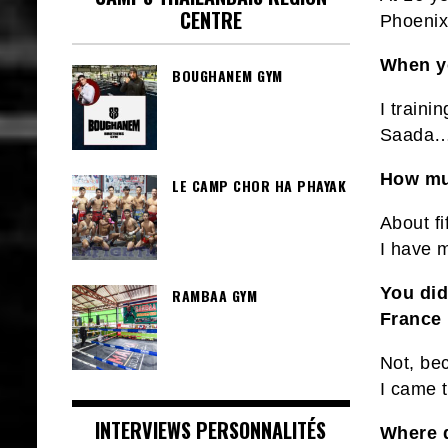
CENTRE
Phoenix
When yo
BOUGHANEM GYM
I traini
Saada
How mu
LE CAMP CHOR HA PHAYAK
About fi
I have 
You did
RAMBAA GYM
France 
Not, be
I came t
INTERVIEWS PERSONNALITÉS
Where d