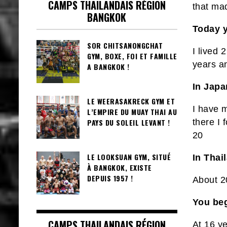
CAMPS THAILANDAIS RÉGION
that mad
BANGKOK
Today y
SOR CHITSANONGCHAT
I lived 
GYM, BOXE, FOI ET FAMILLE
years an
A BANGKOK !
In Japa
LE WEERASAKRECK GYM ET
I have 
L’EMPIRE DU MUAY THAI AU
PAYS DU SOLEIL LEVANT !
there I 
20
LE LOOKSUAN GYM, SITUÉ
In Thai
À BANGKOK, EXISTE
DEPUIS 1957 !
About 20
You beg
CAMPS THAILANDAIS RÉGION
At 16 ye