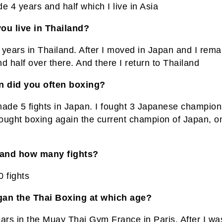
e 4 years and half which I live in Asia
ou live in Thailand?
2 years in Thailand. After I moved in Japan and I rem
d half over there. And there I return to Thailand
n did you often boxing?
made 5 fights in Japan. I fought 3 Japanese champio
fought boxing again the current champion of Japan, on
land how many fights?
 fights
an the Thai Boxing at which age?
ars in the Muay Thai Gym France in Paris. After I was