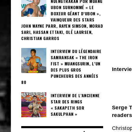
NUENGTRAKAN POR MUANG
UBON SURNOMMÉ « LE
BOXEUR GÉANT D’UBON »,
VAINQUEUR DES STARS
JOHN WAYNE PARR, RAYEN SIMSON, MORAD
SARI, HASSAN ETTAKI, OLÉ LAURSEN,
CHRISTIAN GARROS
INTERVIEW DU LÉGENDAIRE
SAMRANSAK « THE IRON
FIST » MUANGSURIN, L’UN
Interv
DES PLUS GROS
PUNCHEURS DES ANNÉES
80
INTERVIEW DE L’ANCIENNE
STAR DES RINGS
« SAKAPETH SOR
Serge T
SAKULPHAN »
reader
Christo