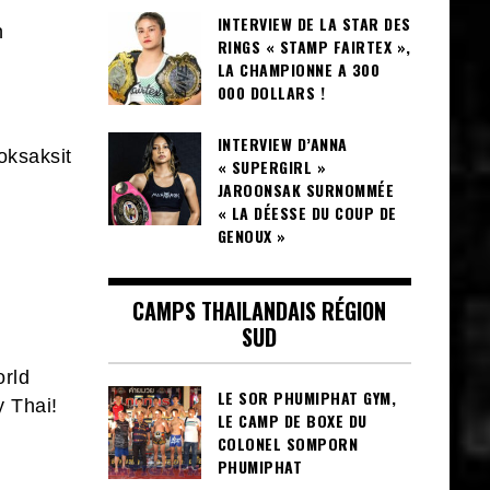
INTERVIEW DE LA STAR DES
h
RINGS « STAMP FAIRTEX »,
LA CHAMPIONNE A 300
000 DOLLARS !
INTERVIEW D’ANNA
oksaksit
« SUPERGIRL »
JAROONSAK SURNOMMÉE
« LA DÉESSE DU COUP DE
GENOUX »
CAMPS THAILANDAIS RÉGION
SUD
orld
LE SOR PHUMIPHAT GYM,
 Thai!
LE CAMP DE BOXE DU
COLONEL SOMPORN
PHUMIPHAT