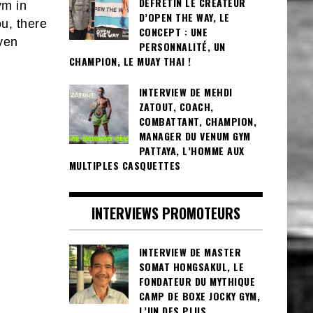
DEFRETIN LE CRÉATEUR
ym in
D’OPEN THE WAY, LE
ou, there
CONCEPT : UNE
even
PERSONNALITÉ, UN
CHAMPION, LE MUAY THAI !
INTERVIEW DE MEHDI
ZATOUT, COACH,
COMBATTANT, CHAMPION,
MANAGER DU VENUM GYM
PATTAYA, L’HOMME AUX
MULTIPLES CASQUETTES
INTERVIEWS PROMOTEURS
INTERVIEW DE MASTER
SOMAT HONGSAKUL, LE
FONDATEUR DU MYTHIQUE
CAMP DE BOXE JOCKY GYM,
L’UN DES PLUS