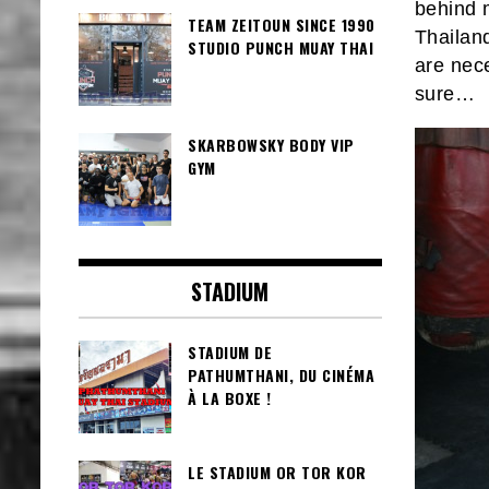
behind m
TEAM ZEITOUN SINCE 1990
Thailand
STUDIO PUNCH MUAY THAI
are nece
sure…
SKARBOWSKY BODY VIP
GYM
STADIUM
STADIUM DE
PATHUMTHANI, DU CINÉMA
À LA BOXE !
LE STADIUM OR TOR KOR