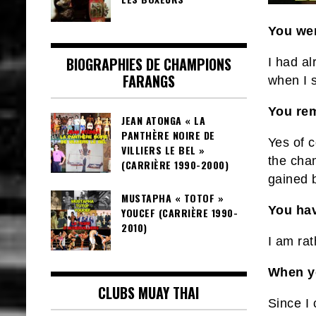
You wer
BIOGRAPHIES DE CHAMPIONS
I had al
FARANGS
when I s
You rem
JEAN ATONGA « LA
PANTHÈRE NOIRE DE
Yes of c
VILLIERS LE BEL »
the cha
(CARRIÈRE 1990-2000)
gained 
MUSTAPHA « TOTOF »
You hav
YOUCEF (CARRIÈRE 1990-
2010)
I am rat
When y
CLUBS MUAY THAI
Since I