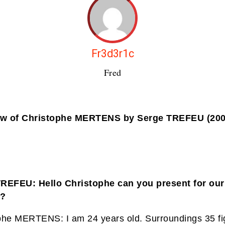
Fr3d3r1c
Fred
iew of Christophe MERTENS by Serge TREFEU (200
REFEU: Hello Christophe can you present for our
s?
phe MERTENS: I am 24 years old. Surroundings 35 fi