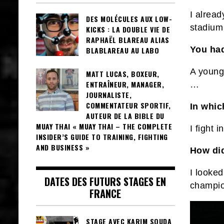
I alread
DES MOLÉCULES AUX LOW-
stadium 
KICKS : LA DOUBLE VIE DE
RAPHAËL BLAREAU ALIAS
You ha
BLABLAREAU AU LABO
A young
MATT LUCAS, BOXEUR,
ENTRAÎNEUR, MANAGER,
…
JOURNALISTE,
COMMENTATEUR SPORTIF,
In whic
AUTEUR DE LA BIBLE DU
MUAY THAI « MUAY THAI – THE COMPLETE
I fight 
INSIDER’S GUIDE TO TRAINING, FIGHTING
AND BUSINESS »
How did
I looked
DATES DES FUTURS STAGES EN
champio
FRANCE
STAGE AVEC KARIM SOUDA