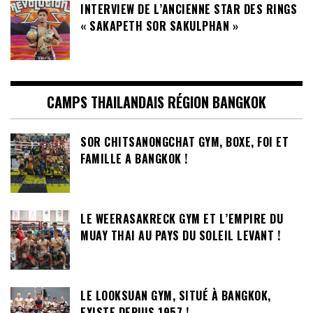
INTERVIEW DE L’ANCIENNE STAR DES RINGS
« SAKAPETH SOR SAKULPHAN »
CAMPS THAILANDAIS RÉGION BANGKOK
SOR CHITSANONGCHAT GYM, BOXE, FOI ET
FAMILLE A BANGKOK !
LE WEERASAKRECK GYM ET L’EMPIRE DU
MUAY THAI AU PAYS DU SOLEIL LEVANT !
LE LOOKSUAN GYM, SITUÉ À BANGKOK,
EXISTE DEPUIS 1957 !