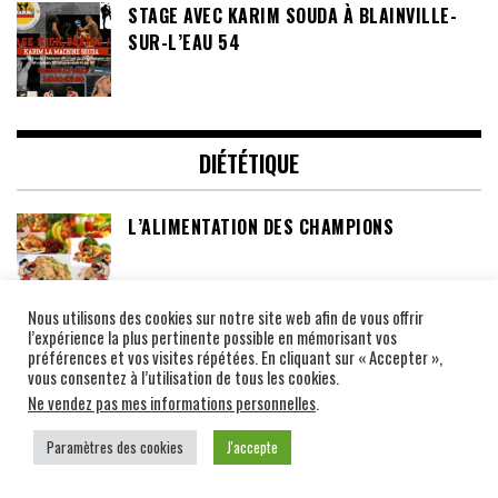
STAGE AVEC KARIM SOUDA À BLAINVILLE-
SUR-L’EAU 54
DIÉTÉTIQUE
L’ALIMENTATION DES CHAMPIONS
Nous utilisons des cookies sur notre site web afin de vous offrir
l’expérience la plus pertinente possible en mémorisant vos
LES TEMPS DE DIGESTION (ECRIT PAR
préférences et vos visites répétées. En cliquant sur « Accepter »,
FABRICE ALLOUCHE)
vous consentez à l’utilisation de tous les cookies.
Ne vendez pas mes informations personnelles
.
Paramètres des cookies
J'accepte
ALIMENTATIONS ET CONSEIL DIETETIQUE
POUR LES BOXEURS