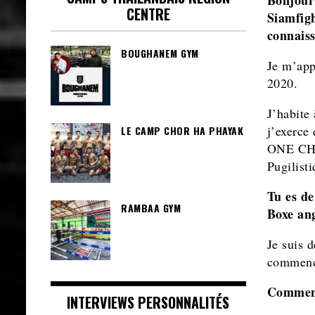
Bonjour 
CENTRE
Siamfigh
connaiss
BOUGHANEM GYM
Je m’app
2020.
J’habite
j’exerce
LE CAMP CHOR HA PHAYAK
ONE CHA
Pugilist
Tu es de
RAMBAA GYM
Boxe ang
Je suis 
commencé
Comment
INTERVIEWS PERSONNALITÉS