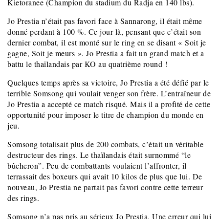
Kietoranee (Champion du stadium du Radja en 140 lbs).
Jo Prestia n’était pas favori face à Sannarong, il était même
donné perdant à 100 %. Ce jour là, pensant que c’était son
dernier combat, il est monté sur le ring en se disant « Soit je
gagne, Soit je meurs ». Jo Prestia a fait un grand match et a
battu le thaïlandais par KO au quatrième round !
Quelques temps après sa victoire, Jo Prestia a été défié par le
terrible Somsong qui voulait venger son frère. L’entraîneur de
Jo Prestia a accepté ce match risqué. Mais il a profité de cette
opportunité pour imposer le titre de champion du monde en
jeu.
Somsong totalisait plus de 200 combats, c’était un véritable
destructeur des rings. Le thaïlandais était surnommé “le
bûcheron”. Peu de combattants voulaient l’affronter, il
terrassait des boxeurs qui avait 10 kilos de plus que lui. De
nouveau, Jo Prestia ne partait pas favori contre cette terreur
des rings.
Somsong n’a pas pris au sérieux Jo Prestia. Une erreur qui lui