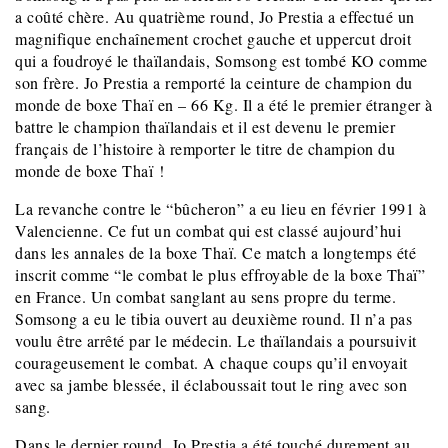
a coûté chère. Au quatrième round, Jo Prestia a effectué un
magnifique enchaînement crochet gauche et uppercut droit
qui a foudroyé le thaïlandais, Somsong est tombé KO comme
son frère. Jo Prestia a remporté la ceinture de champion du
monde de boxe Thaï en – 66 Kg. Il a été le premier étranger à
battre le champion thaïlandais et il est devenu le premier
français de l’histoire à remporter le titre de champion du
monde de boxe Thaï !
La revanche contre le “bûcheron” a eu lieu en février 1991 à
Valencienne. Ce fut un combat qui est classé aujourd’hui
dans les annales de la boxe Thaï. Ce match a longtemps été
inscrit comme “le combat le plus effroyable de la boxe Thaï”
en France. Un combat sanglant au sens propre du terme.
Somsong a eu le tibia ouvert au deuxième round. Il n’a pas
voulu être arrêté par le médecin. Le thaïlandais a poursuivit
courageusement le combat. A chaque coups qu’il envoyait
avec sa jambe blessée, il éclaboussait tout le ring avec son
sang.
Dans le dernier round, Jo Prestia a été touché durement au