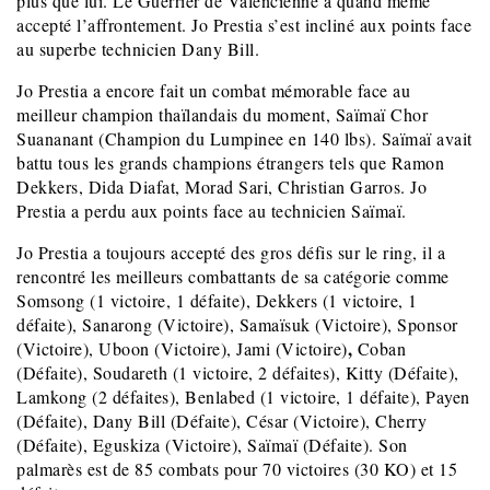
plus que lui. Le Guerrier de Valencienne à quand même
accepté l’affrontement. Jo Prestia s’est incliné aux points face
au superbe technicien Dany Bill.
Jo Prestia a encore fait un combat mémorable face au
meilleur champion thaïlandais du moment, Saïmaï Chor
Suananant (Champion du Lumpinee en 140 lbs). Saïmaï avait
battu tous les grands champions étrangers tels que Ramon
Dekkers, Dida Diafat, Morad Sari, Christian Garros. Jo
Prestia a perdu aux points face au technicien Saïmaï.
Jo Prestia a toujours accepté des gros défis sur le ring, il a
rencontré les meilleurs combattants de sa catégorie comme
Somsong (1 victoire, 1 défaite), Dekkers (1 victoire, 1
défaite), Sanarong (Victoire), Samaïsuk (Victoire), Sponsor
,
(Victoire), Uboon (Victoire), Jami (Victoire)
Coban
(Défaite), Soudareth (1 victoire, 2 défaites), Kitty (Défaite),
Lamkong (2 défaites), Benlabed (1 victoire, 1 défaite), Payen
(Défaite), Dany Bill (Défaite), César (Victoire), Cherry
(Défaite), Eguskiza (Victoire), Saïmaï (Défaite). Son
palmarès est de 85 combats pour 70 victoires (30 KO) et 15