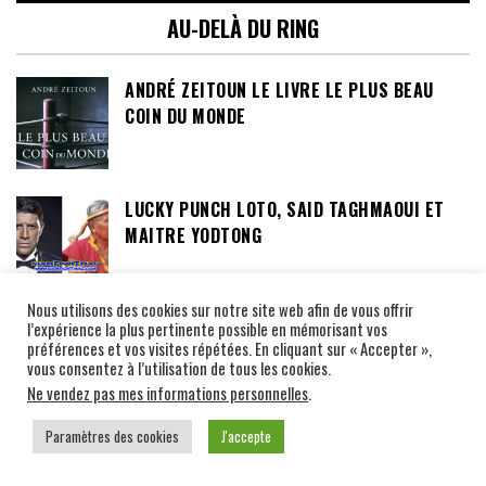
AU-DELÀ DU RING
ANDRÉ ZEITOUN LE LIVRE LE PLUS BEAU
COIN DU MONDE
LUCKY PUNCH LOTO, SAID TAGHMAOUI ET
MAITRE YODTONG
Nous utilisons des cookies sur notre site web afin de vous offrir
EXPO PHOTO VENEZ DECOUVRIR LE MUAY
l’expérience la plus pertinente possible en mémorisant vos
préférences et vos visites répétées. En cliquant sur « Accepter »,
THAI AUTHENTIQUE À TRAVERS 100 PHOTOS
vous consentez à l’utilisation de tous les cookies.
AU CLUB LE SIT OJ INTER À TOULOUSE 31
Ne vendez pas mes informations personnelles
.
Paramètres des cookies
J'accepte
INTERVIEWS NAKMUAYS PHARANGS