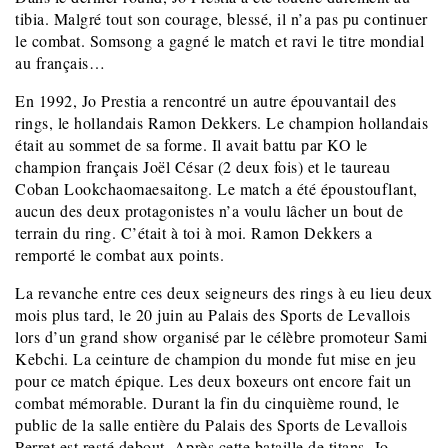
tibia. Malgré tout son courage, blessé, il n’a pas pu continuer
le combat. Somsong a gagné le match et ravi le titre mondial
au français…
En 1992, Jo Prestia a rencontré un autre épouvantail des
rings, le hollandais Ramon Dekkers. Le champion hollandais
était au sommet de sa forme. Il avait battu par KO le
champion français Joël César (2 deux fois) et le taureau
Coban Lookchaomaesaitong. Le match a été époustouflant,
aucun des deux protagonistes n’a voulu lâcher un bout de
terrain du ring. C’était à toi à moi. Ramon Dekkers a
remporté le combat aux points.
La revanche entre ces deux seigneurs des rings à eu lieu deux
mois plus tard, le 20 juin au Palais des Sports de Levallois
lors d’un grand show organisé par le célèbre promoteur Sami
Kebchi. La ceinture de champion du monde fut mise en jeu
pour ce match épique. Les deux boxeurs ont encore fait un
combat mémorable. Durant la fin du cinquième round, le
public de la salle entière du Palais des Sports de Levallois
Perret est resté debout. Après cette bataille de titans, Jo