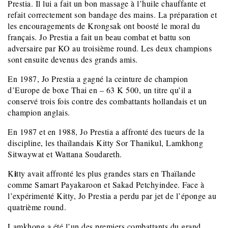
Prestia. Il lui a fait un bon massage à l’huile chauffante et
refait correctement son bandage des mains. La préparation et
les encouragements de Krongsak ont boosté le moral du
français. Jo Prestia a fait un beau combat et battu son
adversaire par KO au troisième round. Les deux champions
sont ensuite devenus des grands amis.
En 1987, Jo Prestia a gagné la ceinture de champion
d’Europe de boxe Thai en – 63 K 500, un titre qu’il a
conservé trois fois contre des combattants hollandais et un
champion anglais.
En 1987 et en 1988, Jo Prestia a affronté des tueurs de la
discipline, les thaïlandais Kitty Sor Thanikul, Lamkhong
Sitwaywat et Wattana Soudareth.
i
K
tty avait affronté les plus grandes stars en Thaïlande
comme Samart Payakaroon et Sakad Petchyindee. Face à
l’expérimenté Kitty, Jo Prestia a perdu par jet de l’éponge au
quatrième round.
Lamkhong a été l’un des premiers combattants du grand