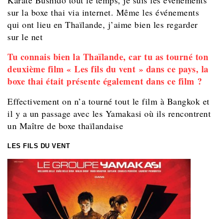
sur la boxe thai via internet. Même les événements
qui ont lieu en Thaïlande, j’aime bien les regarder
sur le net
Tu connais bien la Thaïlande, car tu as tourné ton
deuxième film « Les fils du vent » dans ce pays, la
boxe thai était présente également dans ce film ?
Effectivement on n’a tourné tout le film à Bangkok et
il y a un passage avec les Yamakasi où ils rencontrent
un Maître de boxe thaïlandaise
LES FILS DU VENT