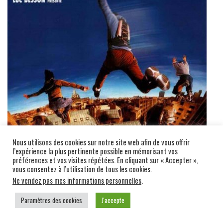
Nous utilisons des cookies sur notre site web afin de vous offrir
l’expérience la plus pertinente possible en mémorisant vos
préférences et vos visites répétées. En cliquant sur « Accepter »,
vous consentez à l’utilisation de tous les cookies.
Ne vendez pas mes informations personnelles
.
Paramètres des cookies
J'accepte
Ensuite, il va réaliser « Les fils du vents » avec la
même équipe de sportifs de Yamakasi. et un film