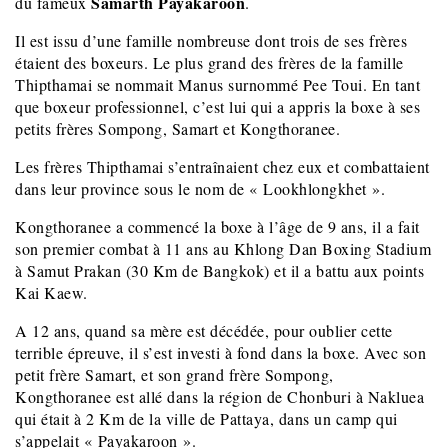
Samarth Payakaroon
du fameux
.
Il
est issu d’une famille nombreuse dont trois de ses frères
étaient des boxeurs. Le plus grand des frères de la famille
Thipthamai se nommait Manus surnommé Pee Toui. En tant
que boxeur professionnel, c’est lui qui a appris la boxe à ses
petits frères Sompong, Samart et Kongthoranee.
Les frères Thipthamai s’entraînaient chez eux et combattaient
dans leur province sous le nom de « Lookhlongkhet ».
Kongthoranee a commencé la boxe à l’âge de 9 ans, il a fait
son premier combat à 11 ans au Khlong Dan Boxing Stadium
à Samut Prakan (30 Km de Bangkok) et il a battu aux points
Kai Kaew.
A 12 ans, quand sa mère est décédée, pour oublier cette
terrible épreuve, il s’est investi à fond dans la boxe. Avec son
petit frère Samart, et son grand frère Sompong,
Kongthoranee est allé dans la région de Chonburi à Nakluea
qui était à 2 Km de la ville de Pattaya, dans un camp qui
s’appelait « Payakaroon ».