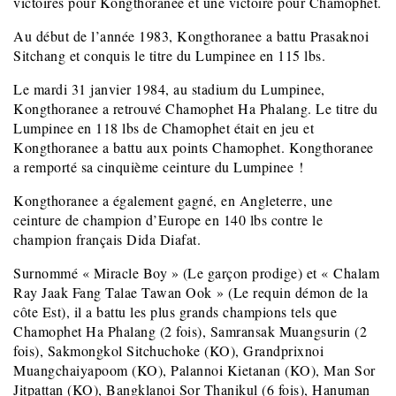
victoires pour Kongthoranee et une victoire pour Chamophet.
Au début de l’année 1983, Kongthoranee a battu Prasaknoi
Sitchang et conquis le titre du Lumpinee en 115 lbs.
Le mardi 31 janvier 1984, au stadium du Lumpinee,
Kongthoranee a retrouvé Chamophet Ha Phalang. Le titre du
Lumpinee en 118 lbs de Chamophet était en jeu et
Kongthoranee a battu aux points Chamophet. Kongthoranee
a remporté sa cinquième ceinture du Lumpinee !
Kongthoranee a également gagné, en Angleterre, une
ceinture de champion d’Europe en 140 lbs contre le
champion français Dida Diafat.
Surnommé « Miracle Boy » (Le garçon prodige) et « Chalam
Ray Jaak Fang Talae Tawan Ook » (Le requin démon de la
côte Est), il a battu les plus grands champions tels que
Chamophet Ha Phalang (2 fois), Samransak Muangsurin (2
fois), Sakmongkol Sitchuchoke (KO), Grandprixnoi
Muangchaiyapoom (KO), Palannoi Kietanan (KO), Man Sor
Jitpattan (KO), Bangklanoi Sor Thanikul (6 fois), Hanuman