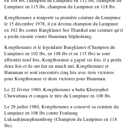
en 108 lbs, champion du Lumpinee en 112 lbs, champion
du
Lumpinee en 115 lbs, champion du Lumpinee en 118 lbs.
Kongthoranee a remporté sa première ceinture du Lumpinee
le 15 décembre 1978, il est devenu champion du Lumpinee
en 102 lbs contre Bangklanoi Sor Thanikul une ceinture qu’il
a perdu ensuite contre Hanuman Sitpholuang.
Kongthoranee et le légendaire Bangklanoi (Champion du
Lumpinee en 102 lbs, en 108 lbs et en 115 lbs) se sont
affrontés neuf fois, Kongthoranee a gagné six fois, il a perdu
deux fois et ils ont fait un match nul. Kongthoranee et
Hanuman se sont rencontrés cinq fois avec trois victoires
pour Kongthoranee et deux victoires pour Hanuman.
Le 22 février 1980,
Kongthoranee a battu Kheiyophet
Chuwattana et conquis le titre du Lumpinee en 108 lbs.
Le 29 juillet 1980, Kongthoranee a conservé sa ceinture du
Lumpinee en 108 lbs contre Fonluang
Luksadejmaephuanthong (Champion du Lumpinee en 118
lbs).