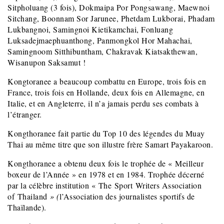
Sitpholuang (3 fois), Dokmaipa Por Pongsawang, Maewnoi
Sitchang, Boonnam Sor Jarunee, Phetdam Lukborai, Phadam
Lukbangnoi, Samingnoi Kietikamchai, Fonluang
Luksadejmaephuanthong, Panmongkol Hor Mahachai,
Samingnoom Sitthibuntham, Chakravak Kiatsakthewan,
Wisanupon Saksamut !
Kongtoranee a beaucoup combattu en Europe, trois fois en
France, trois fois en Hollande, deux fois en Allemagne, en
Italie, et en Angleterre, il n’a jamais perdu ses combats à
l’étranger.
Kongthoranee fait partie du Top 10 des légendes du Muay
Thai au même titre que son illustre frère Samart Payakaroon.
Kongthoranee a obtenu deux fois le trophée de « Meilleur
boxeur de l’Année » en 1978 et en 1984. Trophée décerné
par la célèbre institution « The Sport Writers Association
of Thailand
» (
l’Association des journalistes sportifs de
Thaïlande).