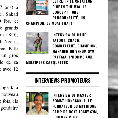
DEFRETIN LE CRÉATEUR
D’OPEN THE WAY, LE
7 ans) a
CONCEPT : UNE
s).
Sakad
PERSONNALITÉ, UN
 lbs, et
CHAMPION, LE MUAY THAI !
e grands
om (KO),
INTERVIEW DE MEHDI
ZATOUT, COACH,
h Ngern,
COMBATTANT, CHAMPION,
e, Kitti
MANAGER DU VENUM GYM
 un gros
PATTAYA, L’HOMME AUX
èle de sa
MULTIPLES CASQUETTES
e avec 12
INTERVIEWS PROMOTEURS
ongsak a
e nouveau
INTERVIEW DE MASTER
 fois, ils
SOMAT HONGSAKUL, LE
FONDATEUR DU MYTHIQUE
égendaire
CAMP DE BOXE JOCKY GYM,
L’UN DES PLUS