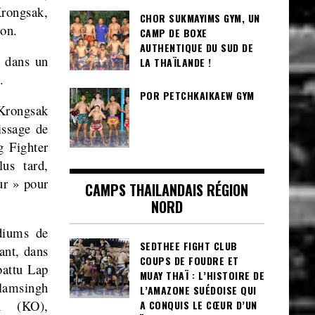
rongsak,
CHOR SUKMAYIMS GYM, UN
ion.
CAMP DE BOXE
AUTHENTIQUE DU SUD DE
s dans un
LA THAÏLANDE !
.
POR PETCHKAIKAEW GYM
Krongsak
issage de
g Fighter
us tard,
ur » pour
CAMPS THAILANDAIS RÉGION
NORD
diums de
SEDTHEE FIGHT CLUB
ant, dans
COUPS DE FOUDRE ET
battu Lap
MUAY THAÏ : L’HISTOIRE DE
lamsingh
L’AMAZONE SUÉDOISE QUI
n (KO),
A CONQUIS LE CŒUR D’UN