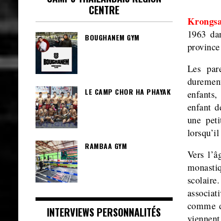
CENTRE
Krongs
1963 dan
BOUGHANEM GYM
province
Les par
durement
LE CAMP CHOR HA PHAYAK
enfants,
enfant d
une pet
lorsqu’il
RAMBAA GYM
Vers l’â
monasti
scolaire
associat
comme de
INTERVIEWS PERSONNALITÉS
viennent