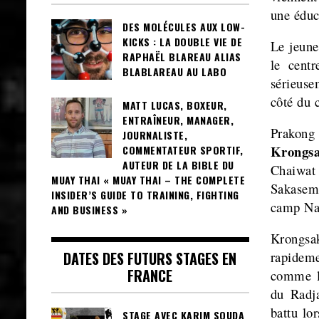
une éduc
DES MOLÉCULES AUX LOW-
KICKS : LA DOUBLE VIE DE
Le jeune
RAPHAËL BLAREAU ALIAS
le cent
BLABLAREAU AU LABO
sérieuse
côté du 
MATT LUCAS, BOXEUR,
ENTRAÎNEUR, MANAGER,
Prakon
JOURNALISTE,
Krongs
COMMENTATEUR SPORTIF,
AUTEUR DE LA BIBLE DU
Chaiwat
MUAY THAI « MUAY THAI – THE COMPLETE
Sakasem.
INSIDER’S GUIDE TO TRAINING, FIGHTING
camp Na 
AND BUSINESS »
Krongsa
rapideme
DATES DES FUTURS STAGES EN
FRANCE
comme l
du Radj
battu lor
STAGE AVEC KARIM SOUDA