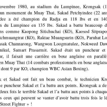
ovembre 1980, au stadium du Lumpinee, Krongsak (1
é un monument du Muay Thai, Sakad Petchyindee (22 an
ndee a été c
hampion du Radja en 118 lbs et en 140
n du Lumpinee en 135 lbs. Sakad a battu beaucoup d
ns comme Kaopong Sitichuchai (KO), Kaosod Sitprap
tchmuangtrat (KO),
Raktae Muangsurin (KO), Paruhat Lo
nsak Channarong, Wangwon Loogmatulee, Nokweed Dawe
nikul, Samart Prasarmit. Sakad était un puncheur et
ur, il faisait une carrière en boxe anglaise en parall
 en Muay Thai (14 combats professionnels en boxe anglais
s dont 9 par KO, champion WBC Asian Boxing).
k et Sakad ont fait un beau combat, le technicien Kr
e puncheur Sakad et l’a battu aux points. Krongsak a d
deux fois le terrible Sakad et l’a battu aux points à chaque
es ceux qui peuvent se vanter d’avoir battu trois fois le l
Street Fighter » !