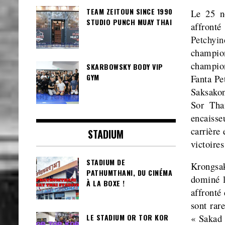
TEAM ZEITOUN SINCE 1990
Le 25 n
STUDIO PUNCH MUAY THAI
affront
Petchyi
champio
champio
SKARBOWSKY BODY VIP
GYM
Fanta
Pe
Saksako
Sor Tha
encaisse
carrière
STADIUM
victoire
STADIUM DE
Krongsa
PATHUMTHANI, DU CINÉMA
dominé l
À LA BOXE !
affronté 
sont rar
« Sakad 
LE STADIUM OR TOR KOR