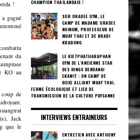
CHAMPION THAÏLANDAIS !
rida !
SOR ORADEE GYM, LE
 a gagné
CAMP DE MADAME ORADEE
surnommé
NOINUM, PROFESSEUR DE
MUAY THAI ET DE KRABI
KRABONG
 combattu
tenant du
LE KIETPHATHARAPHAN
GYM DE L’ANCIENNE STAR
 Lumpinee
DES RINGS DENDANAI
ar KO au
EKAWIT : UN CAMP DE
BOXE ALLIANT MUAY THAI,
FERME ÉCOLOGIQUE ET LIEU DE
 coup de
TRANSMISSION DE LA CULTURE PAYSANNE
udroyant.
uangtrat
INTERVIEWS ENTRAINEURS
s), Jack
ng que le
ENTRETIEN AVEC ANTHONY