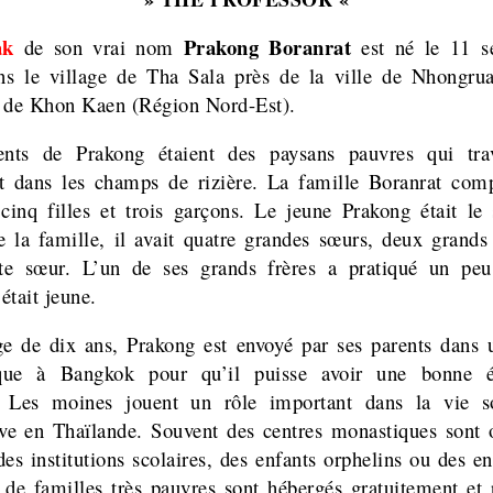
ak
Prakong Boranrat
de son vrai nom
est né le 11 s
s le village de Tha Sala près de la ville de Nhongru
 de Khon Kaen (Région Nord-Est).
ents de Prakong étaient des paysans pauvres qui trava
 dans les champs de rizière. La famille Boranrat comp
 cinq filles et trois garçons. Le jeune Prakong était le
e la famille, il avait quatre grandes sœurs, deux grands 
ite sœur. L’un de ses grands frères a pratiqué un peu
 était jeune.
ge de dix ans, Prakong est envoyé par ses parents dans 
que à Bangkok pour qu’il puisse avoir une bonne é
.
Les moines jouent un rôle important dans la vie so
ive en Thaïlande. Souvent des centres monastiques sont 
s institutions scolaires, des enfants orphelins ou des en
 de familles très pauvres sont hébergés gratuitement et 