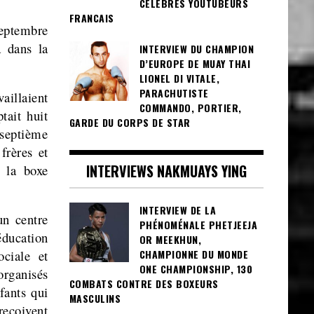
CÉLÈBRES YOUTUBEURS
FRANCAIS
eptembre
a dans la
INTERVIEW DU CHAMPION
D’EUROPE DE MUAY THAI
LIONEL DI VITALE,
PARACHUTISTE
illaient
COMMANDO, PORTIER,
tait huit
GARDE DU CORPS DE STAR
 septième
frères et
INTERVIEWS NAKMUAYS YING
 la boxe
INTERVIEW DE LA
un centre
PHÉNOMÉNALE PHETJEEJA
ducation
OR MEEKHUN,
CHAMPIONNE DU MONDE
ciale et
ONE CHAMPIONSHIP, 130
organisés
COMBATS CONTRE DES BOXEURS
fants qui
MASCULINS
reçoivent