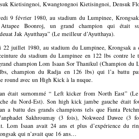
uk Kietisingnoi, Kwangtongnoi Kietisingnoi, Densuk Flo
redi 9 février 1980, au stadium du Lumpinee, Krongsak
Attapee Boonroj, un grand champion qui était 
euat Jak Ayutthaya” (Le meilleur d’Ayutthaya).
 22 juillet 1980, au stadium du Lumpinee, Krongsak a
ceinture du stadium du Lumpinee en 122 lbs contre le 
e grand champion Lom Isaan Sor Thanikul (Champion du
lbs, champion du Radja en 126 lbs) qui l’a battu p
e round avec un High Kick à la nuque.
an était surnommé “ Left kicker from North East” (Le
che du Nord-Est). Son high kick jambe gauche était fo
an a battu des grands champions tels que Fanta
Petchm
anphadet Sakhroumay (3 fois),
Nokweed Dawee (3 foi
t. Lom Isaan avait 24 ans et plus d’expérience du ri
ongsak qui n’avait que 16 ans…