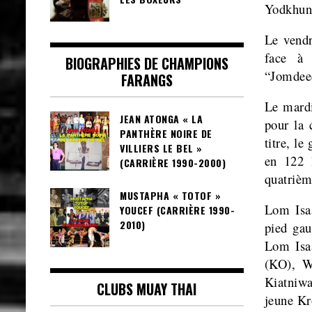
Yodkhuns
Le vend
face à 
BIOGRAPHIES DE CHAMPIONS
“Jomdeed
FARANGS
Le mardi
JEAN ATONGA « LA
pour la 
PANTHÈRE NOIRE DE
titre, l
VILLIERS LE BEL »
en 122 
(CARRIÈRE 1990-2000)
quatrièm
MUSTAPHA « TOTOF »
Lom Isa
YOUCEF (CARRIÈRE 1990-
2010)
pied gau
Lom Isa
(KO), W
Kiatniwa
CLUBS MUAY THAI
jeune Kr