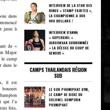
INTERVIEW DE LA STAR DES
RINGS « STAMP FAIRTEX »,
boxe dans
LA CHAMPIONNE A 300
000 DOLLARS !
commencé
t juste à
INTERVIEW D’ANNA
« SUPERGIRL »
JAROONSAK SURNOMMÉE
ant de «
« LA DÉESSE DU COUP DE
nt Major
GENOUX »
 le camp
r dans le
CAMPS THAILANDAIS RÉGION
SUD
, il est
s boxeurs
LE SOR PHUMIPHAT GYM,
Champion
LE CAMP DE BOXE DU
COLONEL SOMPORN
 qui l’a
PHUMIPHAT
rois fois,