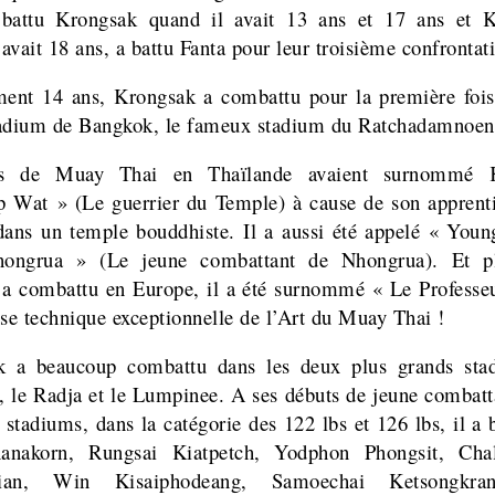
 battu Krongsak quand il avait 13 ans et 17 ans et K
 avait 18 ans, a battu Fanta pour leur troisième confrontat
ment 14 ans, Krongsak a combattu pour la première foi
adium de Bangkok, le fameux stadium du Ratchadamnoen
s de Muay Thai en Thaïlande avaient surnommé 
 Wat » (Le guerrier du Temple) à cause de son apprent
dans un temple bouddhiste. Il a aussi été appelé « Youn
ongrua » (Le jeune combattant de Nhongrua). Et pl
l a combattu en Europe, il a été surnommé « Le Professe
ise technique exceptionnelle de l’Art du Muay Thai !
k a beaucoup combattu dans les deux plus grands sta
 le Radja et le Lumpinee. A ses débuts de jeune combatt
 stadiums, dans la catégorie des 122 lbs et 126 lbs, il a 
anakorn, Rungsai Kiatpetch, Yodphon Phongsit, Cha
hian, Win Kisaiphodeang, Samoechai Ketsongkra