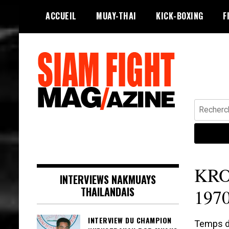
Skip
ACCUEIL
MUAY-THAI
KICK-BOXING
F
to
content
Recherche
Siam Fight Mag le magazine web qui
SIAM FIGHT MAG
fait vivre le Muay Thaï.
KRO
INTERVIEWS NAKMUAYS
THAILANDAIS
1970
INTERVIEW DU CHAMPION
Temps de