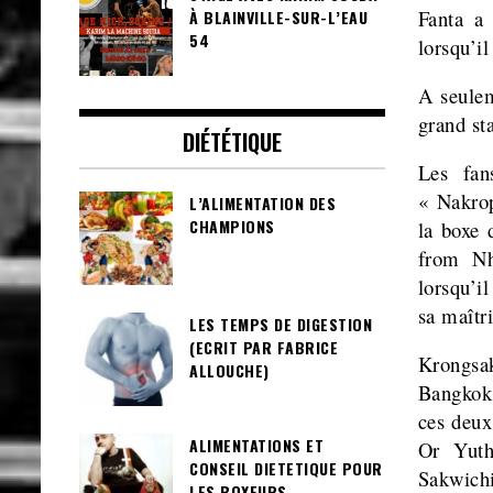
Fanta a
À BLAINVILLE-SUR-L’EAU
54
lorsqu’il
A
seule
grand st
DIÉTÉTIQUE
Les fan
« Nakrop
L’ALIMENTATION DES
CHAMPIONS
la boxe 
from Nh
lorsqu’i
sa maîtr
LES TEMPS DE DIGESTION
(ECRIT PAR FABRICE
Krongsa
ALLOUCHE)
Bangkok,
ces deux
ALIMENTATIONS ET
Or Yuth
CONSEIL DIETETIQUE POUR
Sakwic
LES BOXEURS