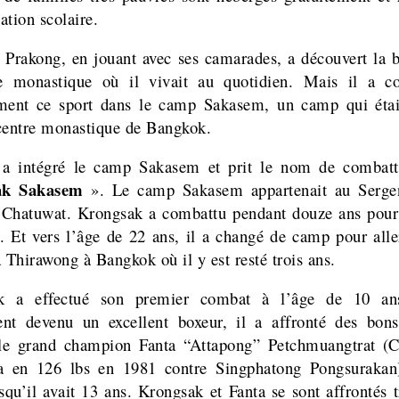
ation scolaire.
 Prakong, en jouant avec ses camarades, a découvert la 
re monastique où il vivait au quotidien. Mais il a 
ment ce sport dans le camp Sakasem, un camp qui étai
centre monastique de Bangkok.
g
a intégré le camp Sakasem et prit le nom de combatt
ak Sakasem
». Le camp Sakasem appartenait au Serge
 Chatuwat. Krongsak a combattu pendant douze ans pour
 Et vers l’âge de 22 ans, il a changé de camp pour alle
Thirawong à Bangkok où il y est resté trois ans.
k a effectué son premier combat à l’âge de 10 ans
nt devenu un excellent boxeur, il a affronté des bon
e grand champion Fanta “Attapong” Petchmuangtrat (
a en 126 lbs en 1981 contre Singphatong Pongsurakan)
squ’il avait 13 ans. Krongsak et Fanta se sont affrontés t