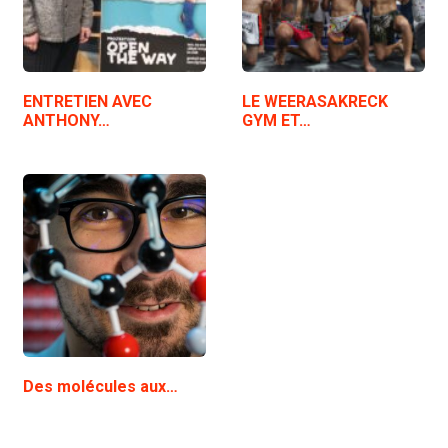
ENTRETIEN AVEC
LE WEERASAKRECK
ANTHONY…
GYM ET…
Des molécules aux…