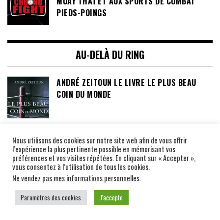
MUAY THAÏ ET AUX SPORTS DE COMBAT
PIEDS-POINGS
AU-DELÀ DU RING
ANDRÉ ZEITOUN LE LIVRE LE PLUS BEAU
COIN DU MONDE
LUCKY PUNCH LOTO, SAID TAGHMAOUI ET
Nous utilisons des cookies sur notre site web afin de vous offrir
MAITRE YODTONG
l’expérience la plus pertinente possible en mémorisant vos
préférences et vos visites répétées. En cliquant sur « Accepter »,
vous consentez à l’utilisation de tous les cookies.
Ne vendez pas mes informations personnelles
.
EXPO PHOTO VENEZ DECOUVRIR LE MUAY
Paramètres des cookies
J'accepte
THAI AUTHENTIQUE À TRAVERS 100 PHOTOS
AU CLUB LE SIT OJ INTER À TOULOUSE 31