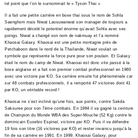
tel point que l’on le surnommait le « Tyson Thai ».
Il a fait une petite carrière en boxe thai sous le nom de Sohla
Saenghom mais Niwat Laosuwanwat son manager de toujours a
rapidement décelé le potentiel énorme qu’avait Sohla avec ses
poings. Niwat a changé son nom de nakmuay et l’a nommé
Khaosai Galaxy. Khaosai est une petite montagne près de
Petchaboon dans le nord de la Thaïlande, Niwat voulait un
symbole qui représente la force pure pour son poulain. Et Galaxy
était le nom du camp de Niwat. Khaosai est donc vite passé à la
boxe anglaise et a fait son premier combat professionnel en 1980
avec une victoire par KO. Sa carrière ensuite fut phénoménale car
sur 48 combats professionnels, il a remporté 47 victoires dont 41
par KO, un véritable record !
Khaosai ne s’est incliné qu’une fois, aux points, contre Sakda
Saksuree pour son 7ème combats. En 1984 il va gagné la ceinture
de Champion du Monde WBA des Super-Mouche (52 Kg) contre le
dominicain Eusebio Espinal, victoire par KO. Puis il va défendre
19 fois son titre (16 victoires par KO) et rester invaincu jusqu’à la
fin de sa carrière en 1991. En 1999, Khaosai Galaxy, pour