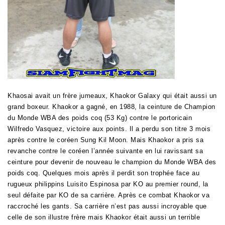
Khaosai avait un frère jumeaux, Khaokor Galaxy qui était aussi un
grand boxeur. Khaokor a gagné, en 1988, la ceinture de Champion
du Monde WBA des poids coq (53 Kg) contre le portoricain
Wilfredo Vasquez, victoire aux points. Il a perdu son titre 3 mois
après contre le coréen Sung Kil Moon. Mais Khaokor a pris sa
revanche contre le coréen l’année suivante en lui ravissant sa
ceinture pour devenir de nouveau le champion du Monde WBA des
poids coq. Quelques mois après il perdit son trophée face au
rugueux philippins Luisito Espinosa par KO au premier round, la
seul défaite par KO de sa carrière. Après ce combat Khaokor va
raccroché les gants. Sa carrière n’est pas aussi incroyable que
celle de son illustre frère mais Khaokor était aussi un terrible