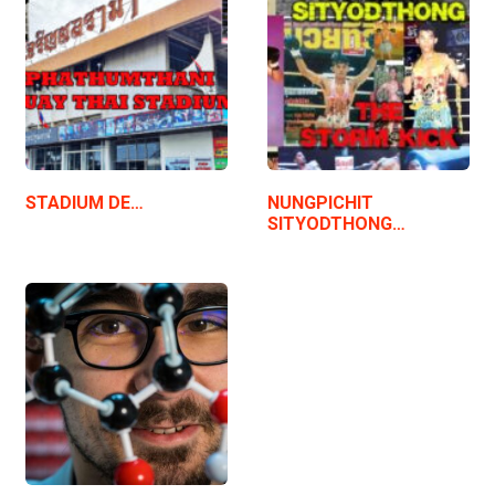
STADIUM DE…
NUNGPICHIT
SITYODTHONG…