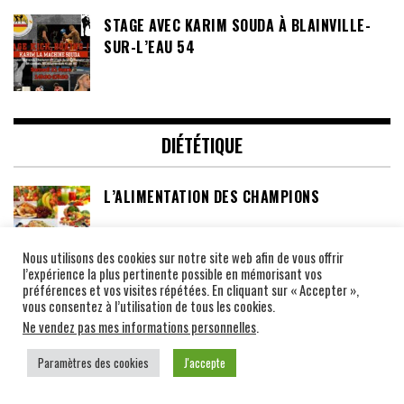
STAGE AVEC KARIM SOUDA À BLAINVILLE-
SUR-L’EAU 54
DIÉTÉTIQUE
L’ALIMENTATION DES CHAMPIONS
Nous utilisons des cookies sur notre site web afin de vous offrir
l’expérience la plus pertinente possible en mémorisant vos
préférences et vos visites répétées. En cliquant sur « Accepter »,
LES TEMPS DE DIGESTION (ECRIT PAR
vous consentez à l’utilisation de tous les cookies.
FABRICE ALLOUCHE)
Ne vendez pas mes informations personnelles
.
Paramètres des cookies
J'accepte
ALIMENTATIONS ET CONSEIL DIETETIQUE