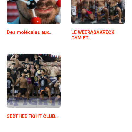
Des molécules aux…
LE WEERASAKRECK
GYM ET…
SEDTHEE FIGHT CLUB…