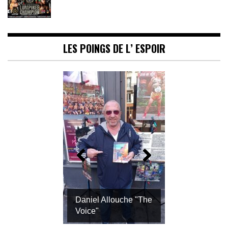
LES POINGS DE L’ ESPOIR
Daniel Allouche "The
Voice"
MARC GEOFFROY