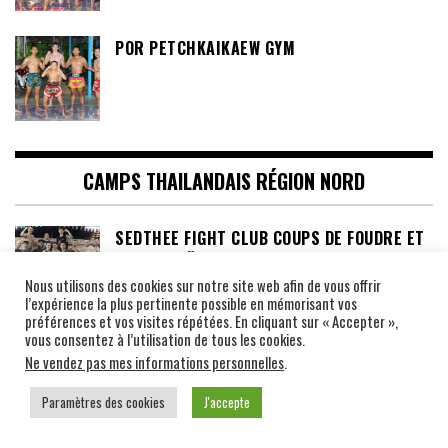
POR PETCHKAIKAEW GYM
CAMPS THAILANDAIS RÉGION NORD
SEDTHEE FIGHT CLUB COUPS DE FOUDRE ET
MUAY THAÏ : L’HISTOIRE DE L’AMAZONE
SUÉDOISE QUI A CONQUIS LE CŒUR D’UN
Nous utilisons des cookies sur notre site web afin de vous offrir
l’expérience la plus pertinente possible en mémorisant vos
CHAMPION THAÏLANDAIS !
préférences et vos visites répétées. En cliquant sur « Accepter »,
vous consentez à l’utilisation de tous les cookies.
SOR ORADEE GYM, LE CAMP DE MADAME
Ne vendez pas mes informations personnelles
.
ORADEE NOINUM, PROFESSEUR DE MUAY
Paramètres des cookies
J'accepte
THAI ET DE KRABI KRABONG