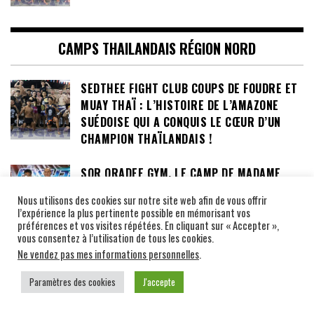
CAMPS THAILANDAIS RÉGION NORD
SEDTHEE FIGHT CLUB COUPS DE FOUDRE ET
MUAY THAÏ : L’HISTOIRE DE L’AMAZONE
SUÉDOISE QUI A CONQUIS LE CŒUR D’UN
CHAMPION THAÏLANDAIS !
SOR ORADEE GYM, LE CAMP DE MADAME
ORADEE NOINUM, PROFESSEUR DE MUAY
Nous utilisons des cookies sur notre site web afin de vous offrir
THAI ET DE KRABI KRABONG
l’expérience la plus pertinente possible en mémorisant vos
préférences et vos visites répétées. En cliquant sur « Accepter »,
vous consentez à l’utilisation de tous les cookies.
LE KIETPHATHARAPHAN GYM DE L’ANCIENNE
Ne vendez pas mes informations personnelles
.
STAR DES RINGS DENDANAI EKAWIT : UN
Paramètres des cookies
J'accepte
CAMP DE BOXE ALLIANT MUAY THAI, FERME
ÉCOLOGIQUE ET LIEU DE TRANSMISSION DE