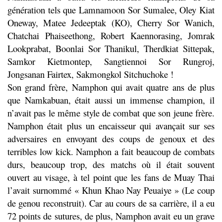
génération tels que Lamnamoon Sor Sumalee, Oley Kiat
Oneway, Matee Jedeeptak (KO), Cherry Sor Wanich,
Chatchai Phaiseethong, Robert Kaennorasing, Jomrak
Lookprabat, Boonlai Sor Thanikul, Therdkiat Sittepak,
Samkor Kietmontep, Sangtiennoi Sor Rungroj,
Jongsanan Fairtex, Sakmongkol Sitchuchoke !
Son grand frère, Namphon qui avait quatre ans de plus
que Namkabuan, était aussi un immense champion, il
n’avait pas le même style de combat que son jeune frère.
Namphon était plus un encaisseur qui avançait sur ses
adversaires en envoyant des coups de genoux et des
terribles low kick. Namphon a fait beaucoup de combats
durs, beaucoup trop, des matchs où il était souvent
ouvert au visage, à tel point que les fans de Muay Thai
l’avait surnommé « Khun Khao Nay Peuaiye » (Le coup
de genou reconstruit). Car au cours de sa carrière, il a eu
72 points de sutures, de plus, Namphon avait eu un grave