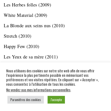
Les Herbes folles
(2009)
White Material
(2009)
La Blonde aux seins nus (2010)
Stretch
(2010)
Happy Few
(2010)
Les Yeux de sa mère
(2011)
La Fille du puisatier
(2011)
Nous utilisons des cookies sur notre site web afin de vous offrir
l’expérience la plus pertinente possible en mémorisant vos
Polisse
(2011)
préférences et vos visites répétées. En cliquant sur « Accepter »,
vous consentez à l’utilisation de tous les cookies.
The Shoe
(2011)
Ne vendez pas mes informations personnelles
.
Parlez-moi de vous
(2012)
Paramètres des cookies
J'accepte
Comme des frères
(2012)