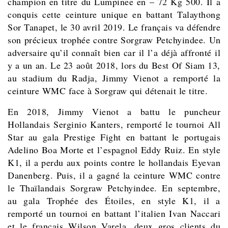
champion en titre du Lumpinee en – 72 Kg 500. Il a
conquis cette ceinture unique en battant Talaythong
Sor Tanapet, le 30 avril 2019. Le français va défendre
son précieux trophée contre Sorgraw Petchyindee. Un
adversaire qu’il connaît bien car il l’a déjà affronté il
y a un an. Le 23 août 2018, lors du Best Of Siam 13,
au stadium du Radja, Jimmy Vienot a remporté la
ceinture WMC face à Sorgraw qui détenait le titre.
En 2018, Jimmy Vienot a battu le puncheur
Hollandais Serginio Kanters, remporté le tournoi All
Star au gala Prestige Fight en battant le portugais
Adelino Boa Morte et l’espagnol Eddy Ruiz. En style
K1, il a perdu aux points contre le hollandais Eyevan
Danenberg. Puis, il a gagné la ceinture WMC contre
le Thaïlandais Sorgraw Petchyindee. En septembre,
au gala Trophée des Étoiles, en style K1, il a
remporté un tournoi en battant l’italien Ivan Naccari
et le français Wilson Varela, deux gros clients du